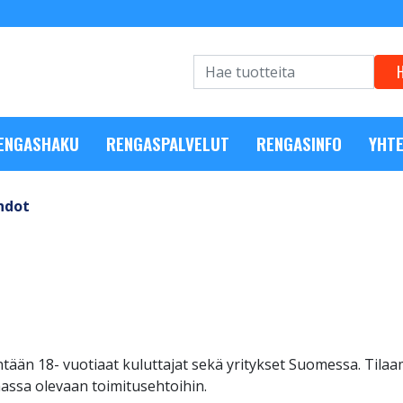
RENGASHAKU
RENGASPALVELUT
RENGASINFO
YHTE
hdot
ään 18- vuotiaat kuluttajat sekä yritykset Suomessa. Tilaam
assa olevaan toimitusehtoihin.