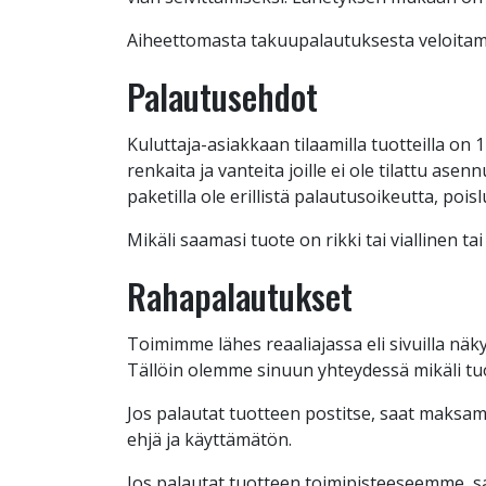
Aiheettomasta takuupalautuksesta veloitam
Palautusehdot
Kuluttaja-asiakkaan tilaamilla tuotteilla on
renkaita ja vanteita joille ei ole tilattu ase
paketilla ole erillistä palautusoikeutta, pois
Mikäli saamasi tuote on rikki tai viallinen t
Rahapalautukset
Toimimme lähes reaaliajassa eli sivuilla näk
Tällöin olemme sinuun yhteydessä mikäli tuo
Jos palautat tuotteen postitse, saat maksama
ehjä ja käyttämätön.
Jos palautat tuotteen toimipisteeseemme, sa