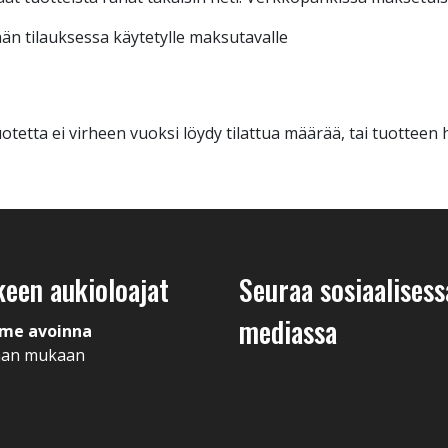
n tilauksessa käytetylle maksutavalle
tetta ei virheen vuoksi löydy tilattua määrää, tai tuotteen h
keen aukioloajat
Seuraa sosiaalisess
mediassa
me avoinna
man mukaan