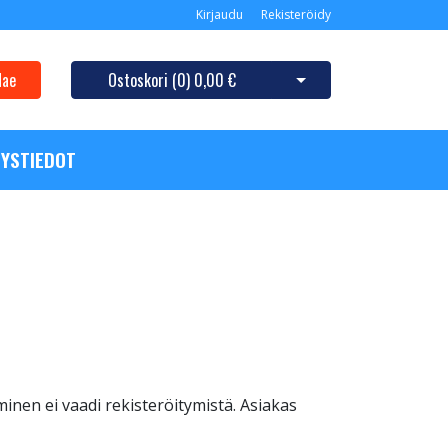
Kirjaudu
Rekisteröidy
Hae
Ostoskori (
0
)
0,00 €
Avaa ostoskori
YSTIEDOT
inen ei vaadi rekisteröitymistä. Asiakas