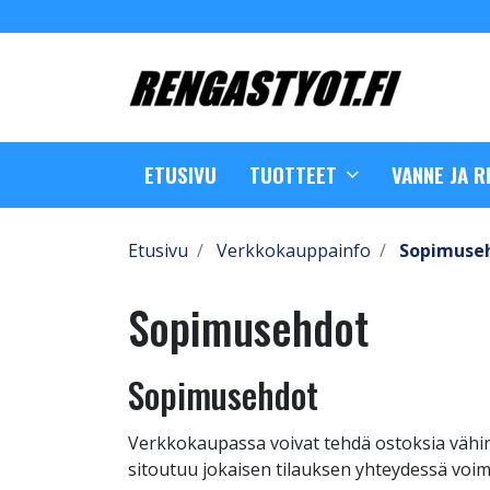
ETUSIVU
TUOTTEET
VANNE JA 
Etusivu
Verkkokauppainfo
Sopimuse
Sopimusehdot
Sopimusehdot
Verkkokaupassa voivat tehdä ostoksia vähint
sitoutuu jokaisen tilauksen yhteydessä voim