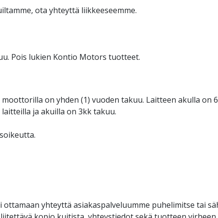
vuiltamme, ota yhteyttä liikkeeseemme.
uu. Pois lukien Kontio Motors tuotteet.
sen moottorilla on yhden (1) vuoden takuu. Laitteen akulla on 6
itteilla ja akuilla on 3kk takuu.
soikeutta.
 ottamaan yhteyttä asiakaspalveluumme puhelimitse tai sä
iitettävä kopio kuitista, yhteystiedot sekä tuotteen virheen