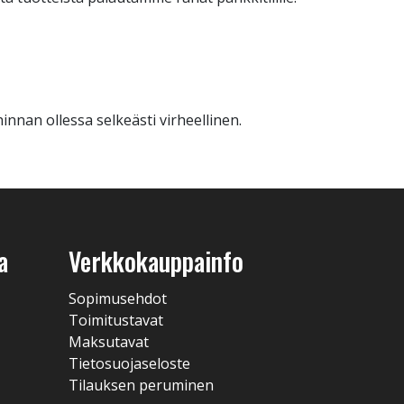
innan ollessa selkeästi virheellinen.
a
Verkkokauppainfo
Sopimusehdot
Toimitustavat
Maksutavat
Tietosuojaseloste
Tilauksen peruminen