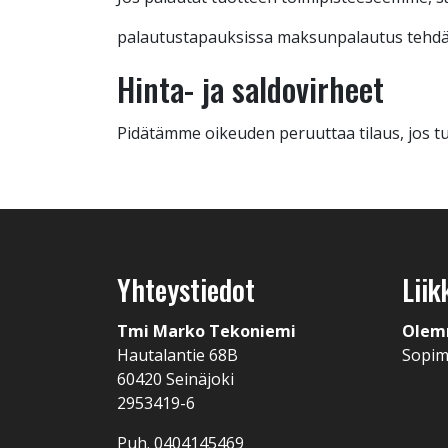
palautustapauksissa maksunpalautus tehdää
Hinta- ja saldovirheet
Pidätämme oikeuden peruuttaa tilaus, jos tuo
Yhteystiedot
Liik
Tmi Marko Tekoniemi
Olem
Hautalantie 68B
Sopi
60420 Seinäjoki
2953419-6
Puh. 0404145469