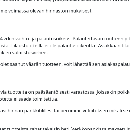
me voimassa olevan hinnaston mukaisesti.
 14 vrk:n vaihto- ja palautusoikeus. Palautettavan tuotteen 
nnusta. Tilaustuotteilla ei ole palautusoikeutta. Asiakkaan til
lukien valmistusvirheet.
ai olet saanut väärän tuotteen, voit lähettää sen asiakaspala
yviä tuotteita on pääsääntöisesti varastossa. Joissakin poikk
tetta ei saada toimitettua.
si hinnan pankkitilillesi tai perumme veloituksen mikäli se 
at tuotteista rahat takaisin heti. Verkkopankissa maksetuist