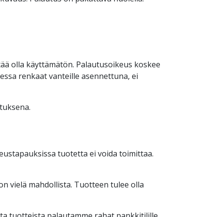
pitää olla käyttämätön. Palautusoikeus koskee
atessa renkaat vanteille asennettuna, ei
utuksena.
eustapauksissa tuotetta ei voida toimittaa.
on vielä mahdollista. Tuotteen tulee olla
a tuotteista palautamme rahat pankkitilille.