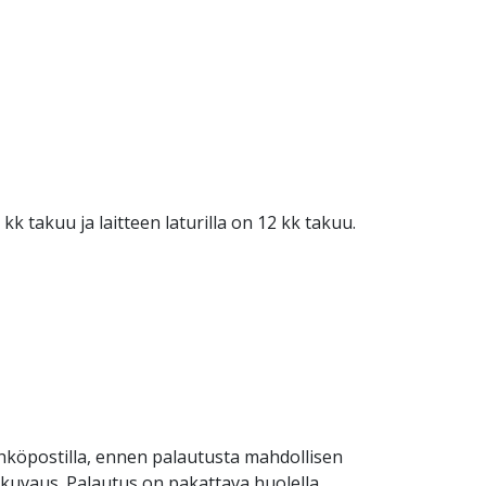
 kk takuu ja laitteen laturilla on 12 kk takuu.
hköpostilla, ennen palautusta mahdollisen
 kuvaus. Palautus on pakattava huolella.