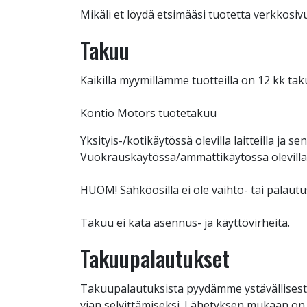
Mikäli et löydä etsimääsi tuotetta verkkosi
Takuu
Kaikilla myymillämme tuotteilla on 12 kk tak
Kontio Motors tuotetakuu
Yksityis-/kotikäytössä olevilla laitteilla ja 
Vuokrauskäytössä/ammattikäytössä olevilla la
HUOM! Sähköosilla ei ole vaihto- tai palautu
Takuu ei kata asennus- ja käyttövirheitä.
Takuupalautukset
Takuupalautuksista pyydämme ystävällisesti
vian selvittämiseksi. Lähetyksen mukaan on l