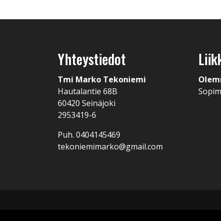
Yhteystiedot
Liik
Tmi Marko Tekoniemi
Olem
Hautalantie 68B
Sopi
60420 Seinäjoki
2953419-6
Puh. 0404145469
tekoniemimarko@gmail.com