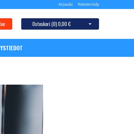
Kirjaudu
Rekisteröidy
Hae
Ostoskori (
0
)
0,00 €
Avaa ostoskori
YSTIEDOT