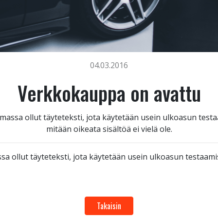
04.03.2016
Verkkokauppa on avattu
massa ollut täyteteksti, jota käytetään usein ulkoasun test
mitään oikeata sisältöä ei vielä ole.
a ollut täyteteksti, jota käytetään usein ulkoasun testaam
Takaisin