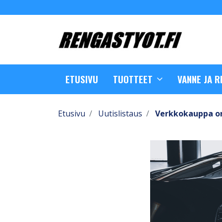
ETUSIVU
TUOTTEET
VANNE JA 
Etusivu
Uutislistaus
Verkkokauppa o