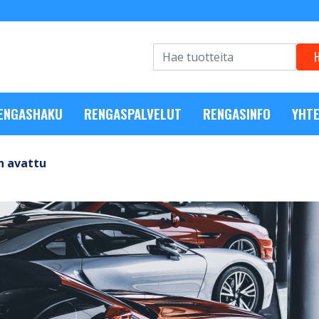
RENGASHAKU
RENGASPALVELUT
RENGASINFO
YHTE
n avattu