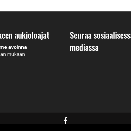
keen aukioloajat
Seuraa sosiaalisess
mediassa
me avoinna
man mukaan