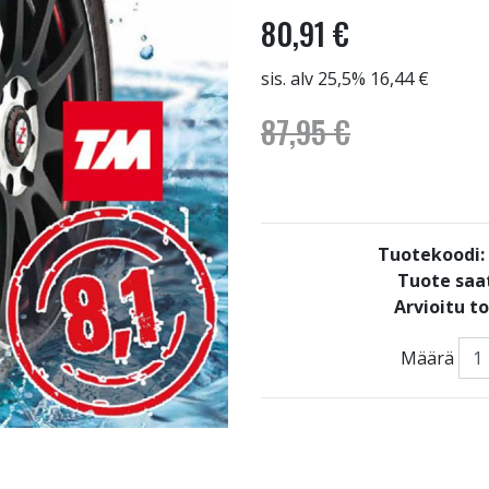
80,91 €
sis. alv 25,5% 16,44 €
87,95 €
Tuotekoodi
Tuote saat
Arvioitu t
Määrä