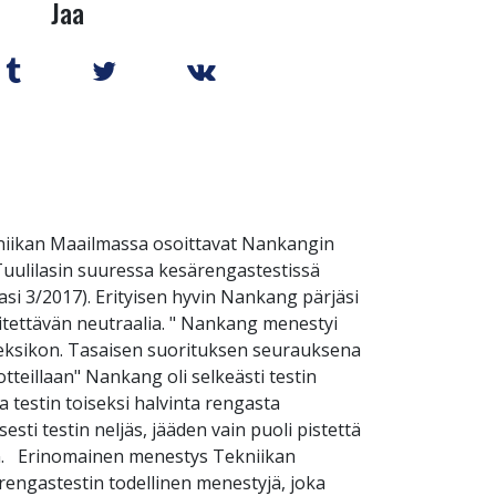
Jaa
ekniikan Maailmassa osoittavat Nankangin
 Tuulilasin suuressa kesärengastestissä
si 3/2017). Erityisen hyvin Nankang pärjäsi
kiitettävän neutraalia. " Nankang menestyi
deksikon. Tasaisen suorituksen seurauksena
otteillaan" Nankang oli selkeästi testin
a testin toiseksi halvinta rengasta
sti testin neljäs, jääden vain puoli pistettä
ään. Erinomainen menestys Tekniikan
ngastestin todellinen menestyjä, joka