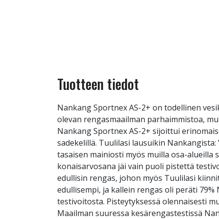
Tuotteen tiedot
Nankang Sportnex AS-2+ on todellinen vesike
olevan rengasmaailman parhaimmistoa, mutta 
Nankang Sportnex AS-2+ sijoittui erinomaise
sadekelillä. Tuulilasi lausuikin Nankangista
tasaisen mainiosti myös muilla osa-alueill
konaisarvosana jäi vain puoli pistettä testiv
edullisin rengas, johon myös Tuulilasi kiinn
edullisempi, ja kallein rengas oli peräti 79%
testivoitosta. Pisteytyksessä olennaisesti
Maailman suuressa kesärengastestissä Nank