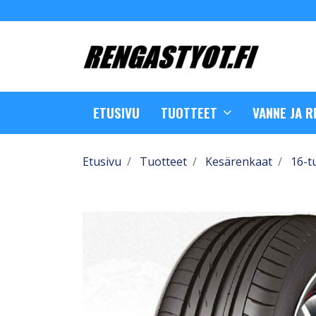
ETUSIVU
TUOTTEET
VANNE JA 
Etusivu
Tuotteet
Kesärenkaat
16-t