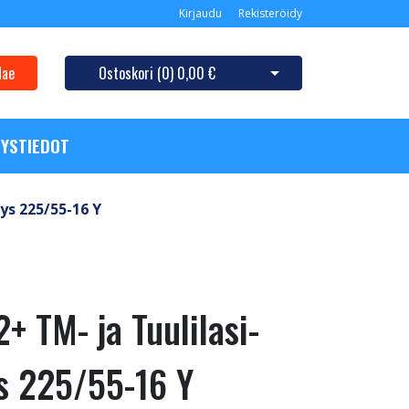
Kirjaudu
Rekisteröidy
Hae
Ostoskori (
0
)
0,00 €
Avaa ostoskori
YSTIEDOT
ys 225/55-16 Y
+ TM- ja Tuulilasi-
s 225/55-16 Y