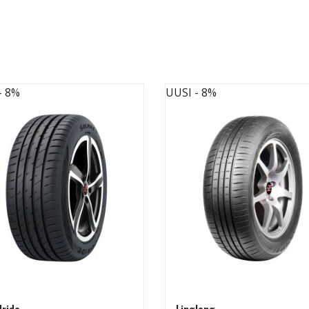
- 8%
UUSI
- 8%