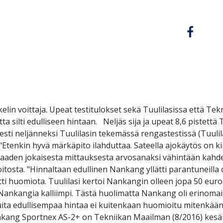
lin voittaja. Upeat testitulokset sekä Tuulilasissa että T
silti edulliseen hintaan. Neljäs sija ja upeat 8,6 pistettä
sti neljänneksi Tuulilasin tekemässä rengastestissä (Tuulila
: "Etenkin hyvä märkäpito ilahduttaa. Sateella ajokäytös on 
a saaden jokaisesta mittauksesta arvosanaksi vähintään kah
oitosta. "Hinnaltaan edullinen Nankang yllätti parantuneilla 
itti huomiota. Tuulilasi kertoi Nankangin olleen jopa 50 euro
 Nankangia kalliimpi. Tästä huolimatta Nankang oli erinomaise
 muita edullisempaa hintaa ei kuitenkaan huomioitu mitenk
ang Sportnex AS-2+ on Tekniikan Maailman (8/2016) kesäre