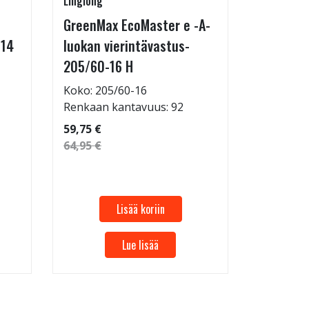
Linglong
Radburg
GreenMax EcoMaster e -A-
Technic 
-14
luokan vierintävastus-
255/35-
205/60-16 H
Koko: 25
Renkaan 
Koko: 205/60-16
Renkaan kantavuus: 92
69,95 €
59,75 €
64,95 €
Lisää koriin
Lue lisää