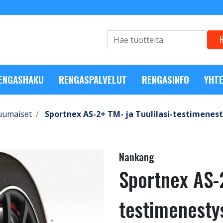
RENGASHAKU
RENGASPALVELUT
RENGASINFO
YHTE
uumaiset
Sportnex AS-2+ TM- ja Tuulilasi-testimenest
Nankang
Sportnex AS-2
testimenesty