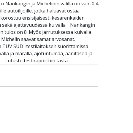
 Nankangin ja Michelinin välillä on vain 0,4
e autoilijoille, jotka haluavat ostaa
ä korostuu ensisijaisesti kesärenkaiden
ssa sekä ajettavuudessa kuivalla. Nankangin
n tulos on 8. Myös jarrutuksessa kuivalla
a Michelin saavat samat arvosanat.
 TÜV SUD -testilaitoksen suorittamissa
lla ja märällä, ajotuntumaa, äänitasoa ja
 Tutustu testiraporttiin tästä.