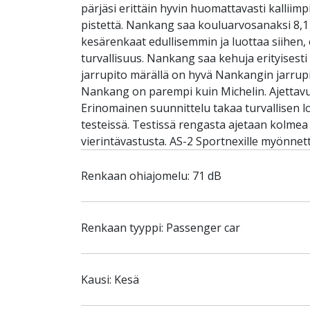
pärjäsi erittäin hyvin huomattavasti kallii
pistettä. Nankang saa kouluarvosanaksi 8,1 ja
kesärenkaat edullisemmin ja luottaa siihen, 
turvallisuus. Nankang saa kehuja erityisest
jarrupito märällä on hyvä Nankangin jarrupi
Nankang on parempi kuin Michelin. Ajettavu
Erinomainen suunnittelu takaa turvallisen 
testeissä. Testissä rengasta ajetaan kolmea
vierintävastusta. AS-2 Sportnexille myönne
Renkaan ohiajomelu: 71 dB
Renkaan tyyppi: Passenger car
Kausi: Kesä