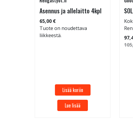
Rengastyot.fi
Good
rip
Asennus ja allelaitto 4kpl
SOL
65,00 €
Kok
Tuote on noudettava
Ren
liikkeestä.
 86
97,
105
Lisää koriin
Lue lisää