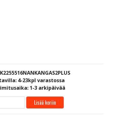
: K2255516NANKANGAS2PLUS
avilla:
4-23kpl varastossa
oimitusaika: 1-3 arkipäivää
Lisää koriin