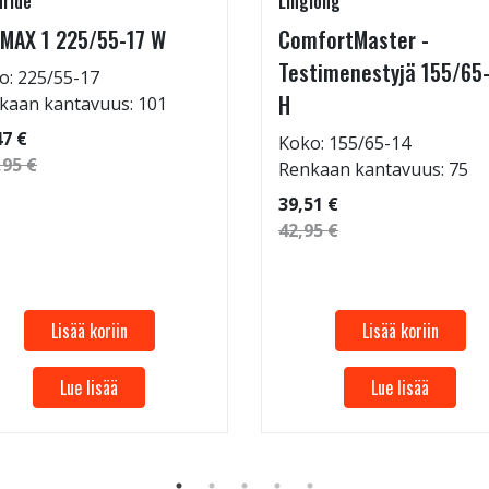
ride
Linglong
MAX 1 225/55-17 W
ComfortMaster -
Testimenestyjä 155/65
o: 225/55-17
H
kaan kantavuus: 101
47 €
Koko: 155/65-14
,95 €
Renkaan kantavuus: 75
39,51 €
42,95 €
Lisää koriin
Lisää koriin
Lue lisää
Lue lisää