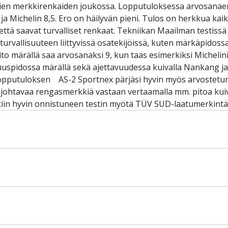
mpien merkkirenkaiden joukossa. Lopputuloksessa arvosanaero
 Michelin 8,5. Ero on häilyvän pieni. Tulos on herkkua kaikill
että saavat turvalliset renkaat. Tekniikan Maailman testiss
i turvallisuuteen liittyvissä osatekijöissä, kuten märkäpido
to märällä saa arvosanaksi 9, kun taas esimerkiksi Michelini
uspidossa märällä sekä ajettavuudessa kuivalla Nankang j
lopputuloksen AS-2 Sportnex pärjäsi hyvin myös arvostetun
 johtavaa rengasmerkkiä vastaan vertaamalla mm. pitoa kuiva
ttiin hyvin onnistuneen testin myötä TÜV SUD-laatumerkintä.