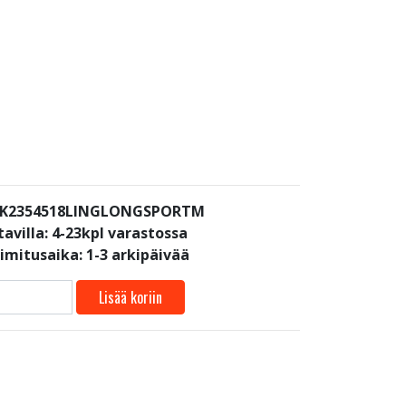
: K2354518LINGLONGSPORTM
avilla:
4-23kpl varastossa
oimitusaika: 1-3 arkipäivää
Lisää koriin