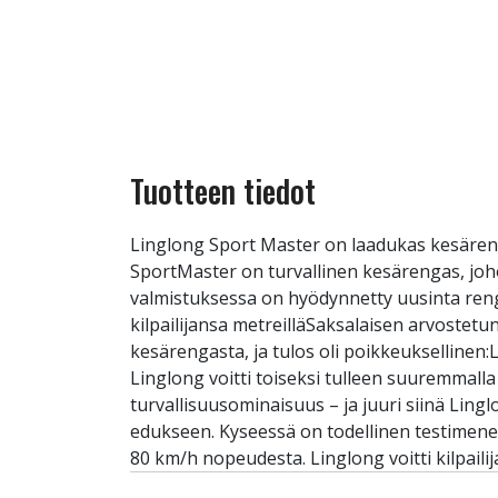
Tuotteen tiedot
Linglong Sport Master on laadukas kesäreng
SportMaster on turvallinen kesärengas, joh
valmistuksessa on hyödynnetty uusinta renga
kilpailijansa metreilläSaksalaisen arvostetun
kesärengasta, ja tulos oli poikkeukselline
Linglong voitti toiseksi tulleen suuremmal
turvallisuusominaisuus – ja juuri siinä Lingl
edukseen. Kyseessä on todellinen testimenes
80 km/h nopeudesta. Linglong voitti kilpaili