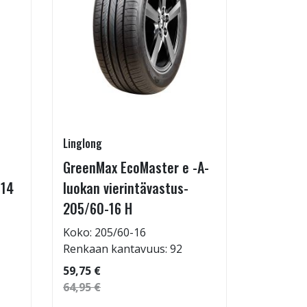
Linglong
Radburg
GreenMax EcoMaster e -A-
Technic 
-14
luokan vierintävastus-
255/35-
205/60-16 H
Koko: 25
Renkaan 
Koko: 205/60-16
Renkaan kantavuus: 92
69,95 €
59,75 €
64,95 €