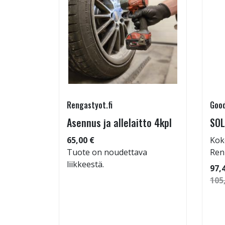
Rengastyot.fi
Good
rip
Asennus ja allelaitto 4kpl
SOL
65,00 €
Kok
Tuote on noudettava
Ren
liikkeestä.
 86
97,
105