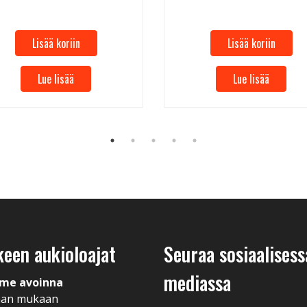
Lisää koriin
Lisää koriin
Lue lisää
Lue lisää
keen aukioloajat
Seuraa sosiaalisess
mediassa
me avoinna
man mukaan