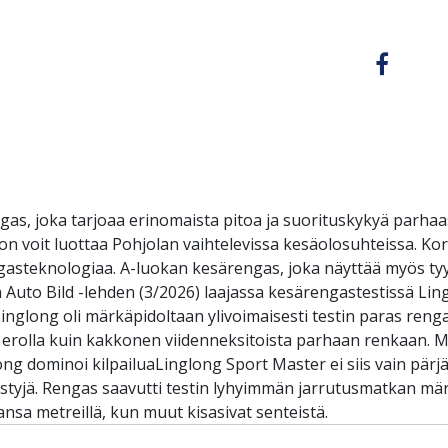
as, joka tarjoaa erinomaista pitoa ja suorituskykyä parhaa
on voit luottaa Pohjolan vaihtelevissa kesäolosuhteissa. Ko
steknologiaa. A-luokan kesärengas, joka näyttää myös tyylik
 Auto Bild -lehden (3/2026) laajassa kesärengastestissä Lingl
n:Linglong oli märkäpidoltaan ylivoimaisesti testin paras 
la erolla kuin kakkonen viidenneksitoista parhaan renkaan.
ong dominoi kilpailuaLinglong Sport Master ei siis vain pärjä
tyjä. Rengas saavutti testin lyhyimmän jarrutusmatkan märäl
jansa metreillä, kun muut kisasivat senteistä.