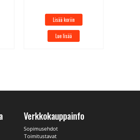
Lisää koriin
Lue lisää
a
Verkkokauppainfo
Sopimusehdot
Toimitustavat