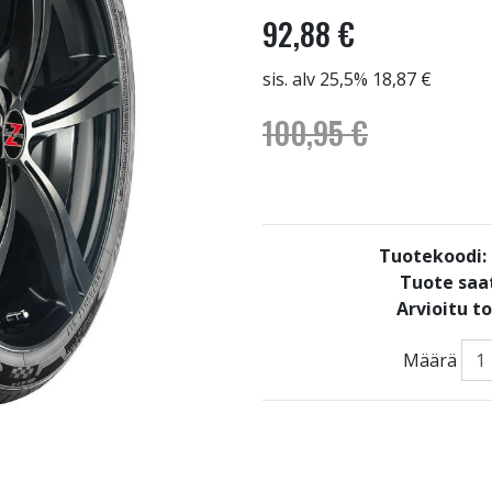
92,88 €
sis. alv 25,5% 18,87 €
100,95 €
Tuotekoodi
Tuote saat
Arvioitu t
Määrä