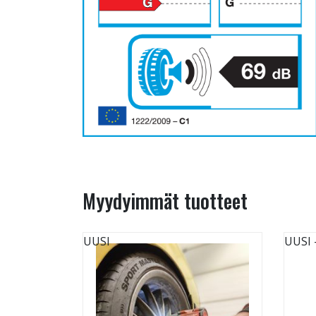
Myydyimmät tuotteet
UUSI
UUSI