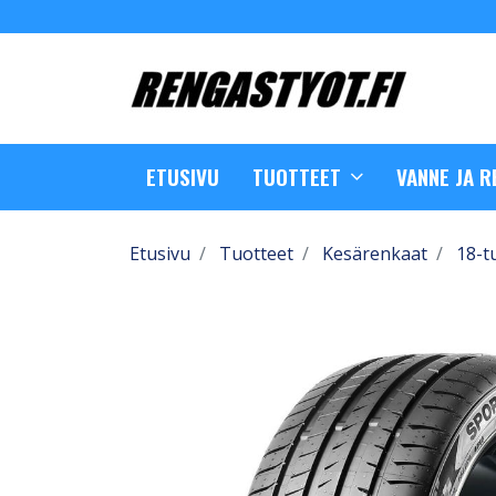
ETUSIVU
TUOTTEET
VANNE JA 
Etusivu
Tuotteet
Kesärenkaat
18-t