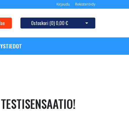
Kirjaudu
Rekisteröidy
Hae
Ostoskori (
0
)
0,00 €
Avaa ostoskori
YSTIEDOT
 TESTISENSAATIO!