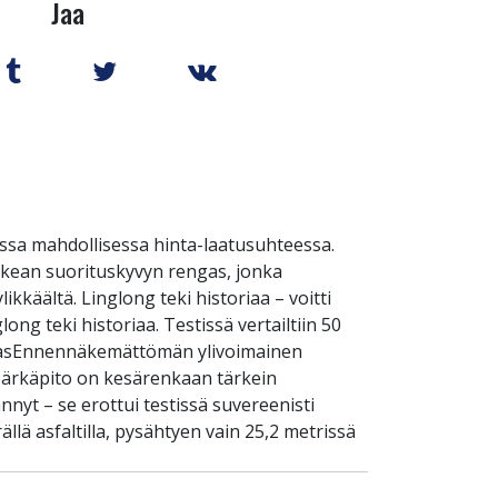
Jaa
ssa mahdollisessa hinta-laatusuhteessa.
rkean suorituskyvyn rengas, jonka
käältä. Linglong teki historiaa – voitti
ong teki historiaa. Testissä vertailtiin 50
rengasEnnennäkemättömän ylivoimainen
 Märkäpito on kesärenkaan tärkein
nnyt – se erottui testissä suvereenisti
lä asfaltilla, pysähtyen vain 25,2 metrissä