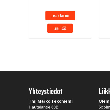
Lisää koriin
Lue lisää
Yhteystiedot
Liik
Tmi Marko Tekoniemi
Olem
Hautalantie 68B
Sopi