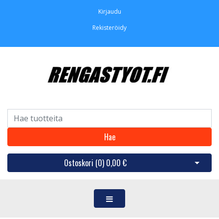
Kirjaudu
Rekisteröidy
Hae
Ostoskori (
0
)
0,00 €
Avaa os