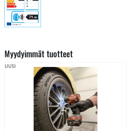
Myydyimmät tuotteet
UUSI