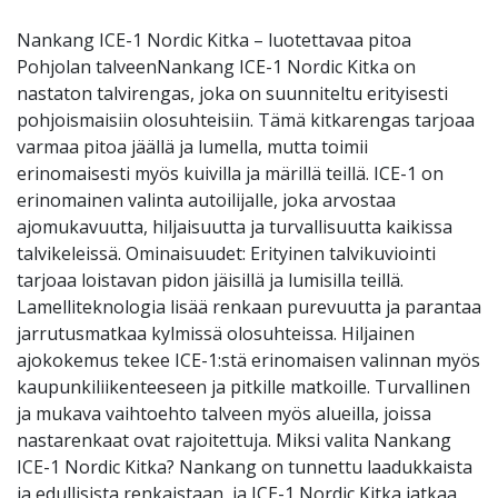
Nankang ICE-1 Nordic Kitka – luotettavaa pitoa
Pohjolan talveenNankang ICE-1 Nordic Kitka on
nastaton talvirengas, joka on suunniteltu erityisesti
pohjoismaisiin olosuhteisiin. Tämä kitkarengas tarjoaa
varmaa pitoa jäällä ja lumella, mutta toimii
erinomaisesti myös kuivilla ja märillä teillä. ICE-1 on
erinomainen valinta autoilijalle, joka arvostaa
ajomukavuutta, hiljaisuutta ja turvallisuutta kaikissa
talvikeleissä. Ominaisuudet: Erityinen talvikuviointi
tarjoaa loistavan pidon jäisillä ja lumisilla teillä.
Lamelliteknologia lisää renkaan purevuutta ja parantaa
jarrutusmatkaa kylmissä olosuhteissa. Hiljainen
ajokokemus tekee ICE-1:stä erinomaisen valinnan myös
kaupunkiliikenteeseen ja pitkille matkoille. Turvallinen
ja mukava vaihtoehto talveen myös alueilla, joissa
nastarenkaat ovat rajoitettuja. Miksi valita Nankang
ICE-1 Nordic Kitka? Nankang on tunnettu laadukkaista
ja edullisista renkaistaan, ja ICE-1 Nordic Kitka jatkaa