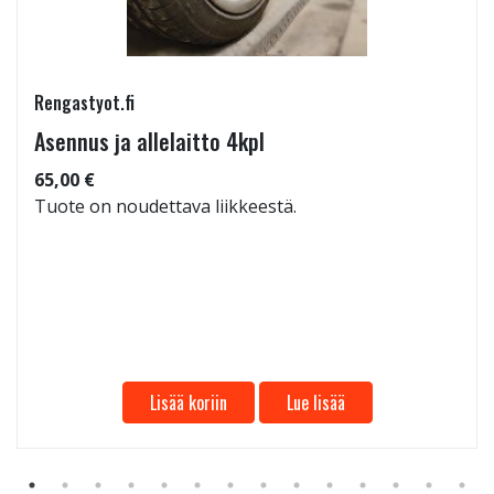
Rengastyot.fi
Asennus ja allelaitto 4kpl
65,00 €
Tuote on noudettava liikkeestä.
Lisää koriin
Lue lisää