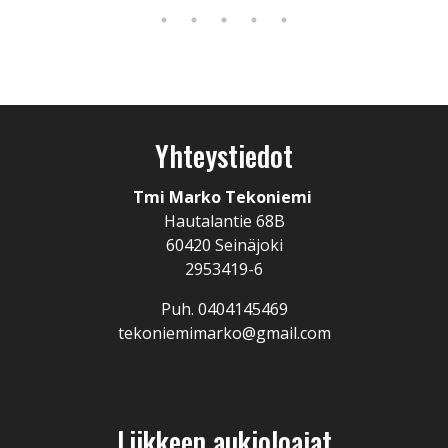
Yhteystiedot
Tmi Marko Tekoniemi
Hautalantie 68B
60420 Seinäjoki
2953419-6
Puh. 0404145469
tekoniemimarko@gmail.com
Liikkeen aukioloajat