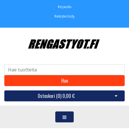
Kirjaudu
Rekisteröidy
Hae
Ostoskori (
0
)
0,00 €
Avaa os