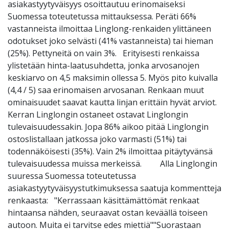
asiakastyytyväisyys osoittautuu erinomaiseksi
Suomessa toteutetussa mittauksessa. Peräti 66%
vastanneista ilmoittaa Linglong-renkaiden ylittäneen
odotukset joko selvästi (41% vastanneista) tai hieman
(25%). Pettyneitä on vain 3%. Erityisesti renkaissa
ylistetään hinta-laatusuhdetta, jonka arvosanojen
keskiarvo on 4,5 maksimin ollessa 5. Myös pito kuivalla
(4,4 / 5) saa erinomaisen arvosanan. Renkaan muut
ominaisuudet saavat kautta linjan erittäin hyvät arviot.
Kerran Linglongin ostaneet ostavat Linglongin
tulevaisuudessakin. Jopa 86% aikoo pitää Linglongin
ostoslistallaan jatkossa joko varmasti (51%) tai
todennäköisesti (35%). Vain 2% ilmoittaa pitäytyvänsä
tulevaisuudessa muissa merkeissä. Alla Linglongin
suuressa Suomessa toteutetussa
asiakastyytyväisyystutkimuksessa saatuja kommentteja
renkaasta: "Kerrassaan käsittämättömät renkaat
hintaansa nähden, seuraavat ostan keväällä toiseen
autoon. Muita ei tarvitse edes miettiä""Suorastaan