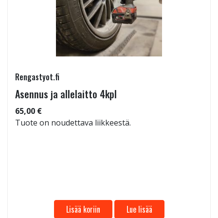
Rengastyot.fi
Asennus ja allelaitto 4kpl
65,00 €
Tuote on noudettava liikkeestä.
Lisää koriin
Lue lisää