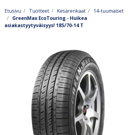
Etusivu
Tuotteet
Kesärenkaat
14-tuumaiset
GreenMax EcoTouring - Huikea
asiakastyytyväisyys! 185/70-14 T