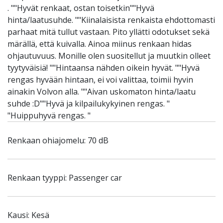
. ""Hyvät renkaat, ostan toisetkin""Hyvä
hinta/laatusuhde. ""Kiinalaisista renkaista ehdottomasti
parhaat mitä tullut vastaan. Pito yllätti odotukset sekä
märällä, että kuivalla. Ainoa miinus renkaan hidas
ohjautuvuus. Monille olen suositellut ja muutkin olleet
tyytyväisiä! ""Hintaansa nähden oikein hyvät. ""Hyvä
rengas hyvään hintaan, ei voi valittaa, toimii hyvin
ainakin Volvon alla. ""Aivan uskomaton hinta/laatu
suhde :D""Hyvä ja kilpailukykyinen rengas. "
"Huippuhyvä rengas. "
Renkaan ohiajomelu: 70 dB
Renkaan tyyppi: Passenger car
Kausi: Kesä