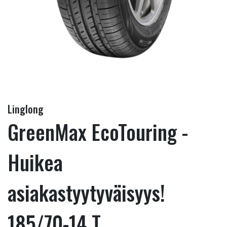
Linglong
GreenMax EcoTouring -
Huikea
asiakastyytyväisyys!
185/70-14 T