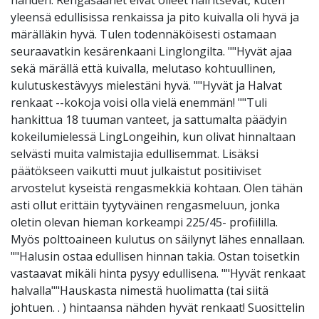
nähden. Rengasäänet eivät olleet häiritsevät, kuten
yleensä edullisissa renkaissa ja pito kuivalla oli hyvä ja
märälläkin hyvä. Tulen todennäköisesti ostamaan
seuraavatkin kesärenkaani Linglongilta. ""Hyvät ajaa
sekä märällä että kuivalla, melutaso kohtuullinen,
kulutuskestävyys mielestäni hyvä. ""Hyvät ja Halvat
renkaat --kokoja voisi olla vielä enemmän! ""Tuli
hankittua 18 tuuman vanteet, ja sattumalta päädyin
kokeilumielessä LingLongeihin, kun olivat hinnaltaan
selvästi muita valmistajia edullisemmat. Lisäksi
päätökseen vaikutti muut julkaistut positiiviset
arvostelut kyseistä rengasmekkiä kohtaan. Olen tähän
asti ollut erittäin tyytyväinen rengasmeluun, jonka
oletin olevan hieman korkeampi 225/45- profiililla.
Myös polttoaineen kulutus on säilynyt lähes ennallaan.
""Halusin ostaa edullisen hinnan takia. Ostan toisetkin
vastaavat mikäli hinta pysyy edullisena. ""Hyvät renkaat
halvalla""Hauskasta nimestä huolimatta (tai siitä
johtuen. . ) hintaansa nähden hyvät renkaat! Suosittelin