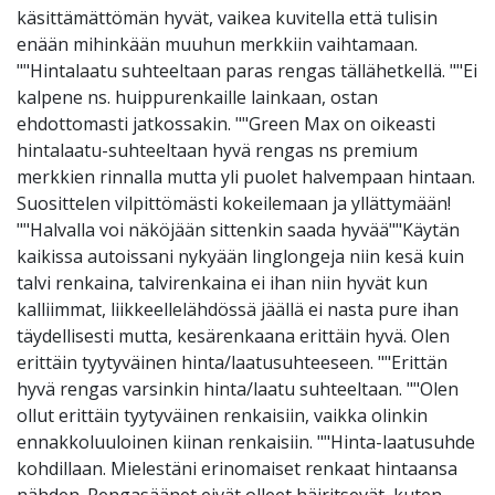
käsittämättömän hyvät, vaikea kuvitella että tulisin
enään mihinkään muuhun merkkiin vaihtamaan.
""Hintalaatu suhteeltaan paras rengas tällähetkellä. ""Ei
kalpene ns. huippurenkaille lainkaan, ostan
ehdottomasti jatkossakin. ""Green Max on oikeasti
hintalaatu-suhteeltaan hyvä rengas ns premium
merkkien rinnalla mutta yli puolet halvempaan hintaan.
Suosittelen vilpittömästi kokeilemaan ja yllättymään!
""Halvalla voi näköjään sittenkin saada hyvää""Käytän
kaikissa autoissani nykyään linglongeja niin kesä kuin
talvi renkaina, talvirenkaina ei ihan niin hyvät kun
kalliimmat, liikkeellelähdössä jäällä ei nasta pure ihan
täydellisesti mutta, kesärenkaana erittäin hyvä. Olen
erittäin tyytyväinen hinta/laatusuhteeseen. ""Erittän
hyvä rengas varsinkin hinta/laatu suhteeltaan. ""Olen
ollut erittäin tyytyväinen renkaisiin, vaikka olinkin
ennakkoluuloinen kiinan renkaisiin. ""Hinta-laatusuhde
kohdillaan. Mielestäni erinomaiset renkaat hintaansa