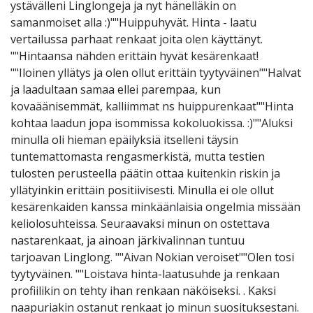
ystävälleni Linglongeja ja nyt hänelläkin on
samanmoiset alla :)""Huippuhyvät. Hinta - laatu
vertailussa parhaat renkaat joita olen käyttänyt.
""Hintaansa nähden erittäin hyvät kesärenkaat!
""Iloinen yllätys ja olen ollut erittäin tyytyväinen""Halvat
ja laadultaan samaa ellei parempaa, kun
kovaäänisemmät, kalliimmat ns huippurenkaat""Hinta
kohtaa laadun jopa isommissa kokoluokissa. :)""Aluksi
minulla oli hieman epäilyksiä itselleni täysin
tuntemattomasta rengasmerkistä, mutta testien
tulosten perusteella päätin ottaa kuitenkin riskin ja
yllätyinkin erittäin positiivisesti. Minulla ei ole ollut
kesärenkaiden kanssa minkäänlaisia ongelmia missään
keliolosuhteissa. Seuraavaksi minun on ostettava
nastarenkaat, ja ainoan järkivalinnan tuntuu
tarjoavan Linglong. ""Aivan Nokian veroiset""Olen tosi
tyytyväinen. ""Loistava hinta-laatusuhde ja renkaan
profiilikin on tehty ihan renkaan näköiseksi. . Kaksi
naapuriakin ostanut renkaat jo minun suosituksestani.