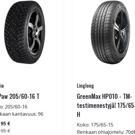
io
Linglong
Paw 205/60-16 T
GreenMax HP010 - TM-
testimenestyjä! 175/65
o: 205/60-16
H
kaan kantavuus: 96
,95 €
Koko: 175/65-15
,95 €
Renkaan ohiajomelu: 70d