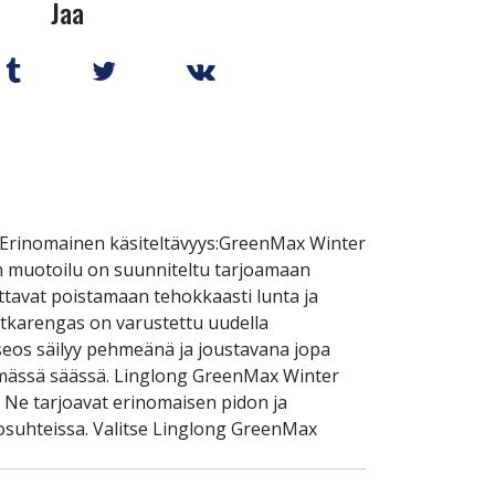
Jaa
s Erinomainen käsiteltävyys:GreenMax Winter
an muotoilu on suunniteltu tarjoamaan
uttavat poistamaan tehokkaasti lunta ja
itkarengas on varustettu uudella
iseos säilyy pehmeänä ja joustavana jopa
ylmässä säässä. Linglong GreenMax Winter
n. Ne tarjoavat erinomaisen pidon ja
losuhteissa. Valitse Linglong GreenMax