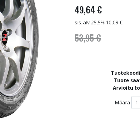
49,64 €
sis. alv 25,5% 10,09 €
53,95 €
Tuotekoodi
Tuote saat
Arvioitu t
Määrä