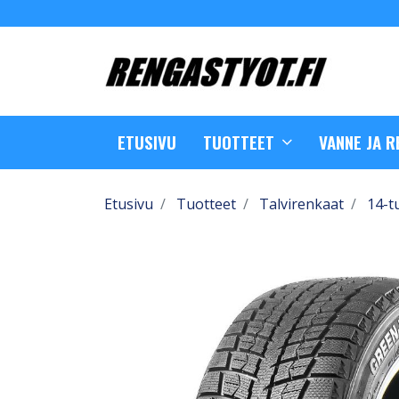
ETUSIVU
TUOTTEET
VANNE JA 
Etusivu
Tuotteet
Talvirenkaat
14-t