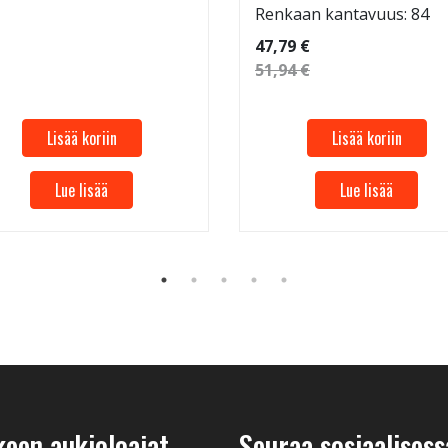
Renkaan kantavuus: 84
47,79 €
51,94 €
Lisää koriin
Lisää koriin
Lue lisää
Lue lisää
keen aukioloajat
Seuraa sosiaalisess