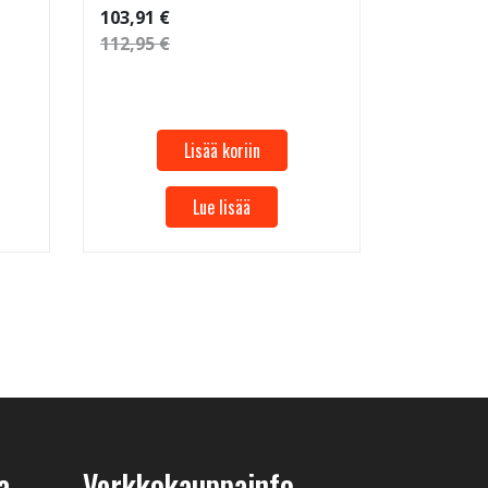
Renkaan 
103,91 €
112,95 €
53,32 €
57,96 €
Lisää koriin
Lue lisää
a
Verkkokauppainfo