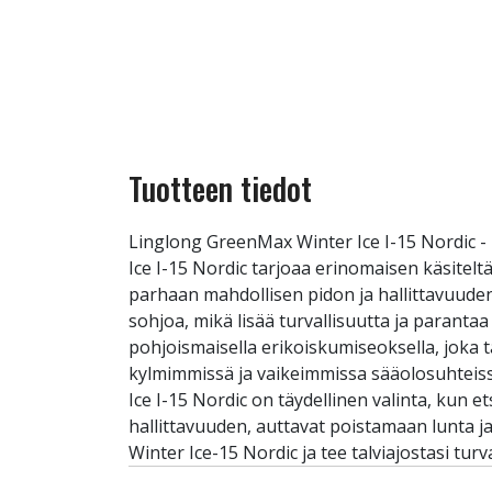
Tuotteen tiedot
Linglong GreenMax Winter Ice I-15 Nordic -
Ice I-15 Nordic tarjoaa erinomaisen käsitel
parhaan mahdollisen pidon ja hallittavuuden 
sohjoa, mikä lisää turvallisuutta ja parant
pohjoismaisella erikoiskumiseoksella, joka 
kylmimmissä ja vaikeimmissa sääolosuhteiss
Ice I-15 Nordic on täydellinen valinta, kun e
hallittavuuden, auttavat poistamaan lunta j
Winter Ice-15 Nordic ja tee talviajostasi tu