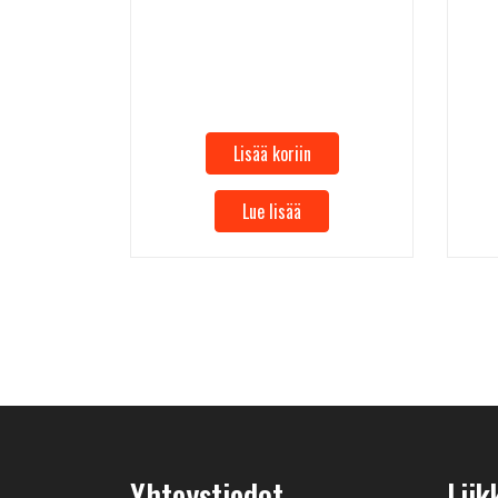
Lisää koriin
Lue lisää
Yhteystiedot
Liik