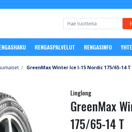
RENGASHAKU
RENGASPALVELUT
RENGASINFO
YHTE
uumaiset
GreenMax Winter Ice I-15 Nordic 175/65-14 T
Linglong
GreenMax Win
175/65-14 T