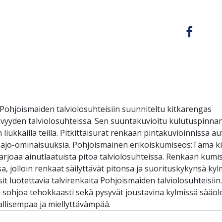
 Pohjoismaiden talviolosuhteisiin suunniteltu kitkarenga
tävyyden talviolosuhteissa. Sen suuntakuvioitu kulutuspinn
liukkailla teillä. Pitkittäisurat renkaan pintakuvioinnissa a
aa ajo-ominaisuuksia. Pohjoismainen erikoiskumiseos:Tämä k
tarjoaa ainutlaatuista pitoa talviolosuhteissa. Renkaan kum
a, jolloin renkaat säilyttävät pitonsa ja suorituskykynsä k
tsit luotettavia talvirenkaita Pohjoismaiden talviolosuhteisii
a sohjoa tehokkaasti sekä pysyvät joustavina kylmissä sääo
rvallisempaa ja miellyttävämpää.