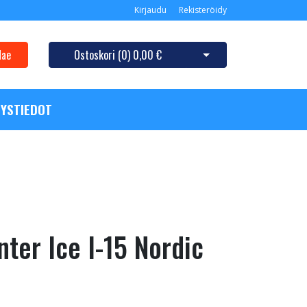
Kirjaudu
Rekisteröidy
Hae
Ostoskori (
0
)
0,00 €
Avaa ostoskori
YSTIEDOT
ter Ice I-15 Nordic