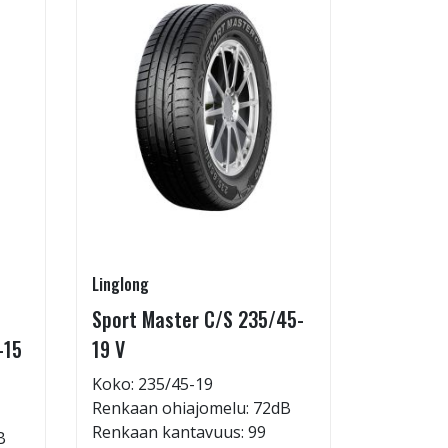
Linglong
Linglong
Sport Master C/S 235/45-
GreenMa
-15
19 V
testimen
H
Koko: 235/45-19
Renkaan ohiajomelu: 72dB
Koko: 20
Renkaan kantavuus: 99
B
Renkaan 