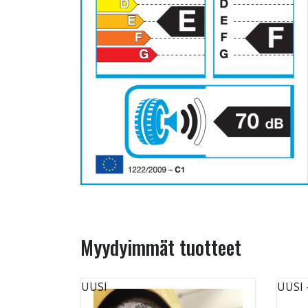
Myydyimmät tuotteet
UUSI
UUSI