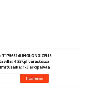
: T1756514LINGLONGICEI15
avilla:
4-23kpl varastossa
oimitusaika: 1-3 arkipäivää
Lisää koriin