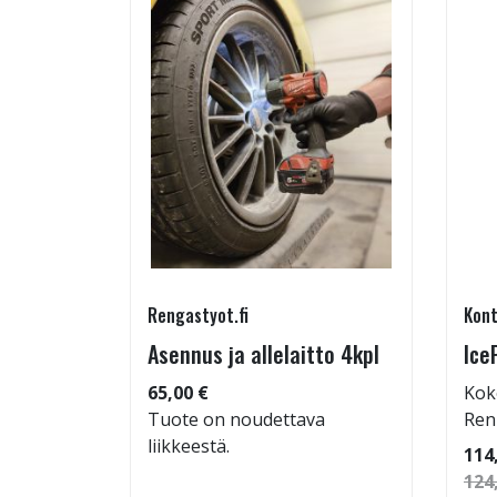
Rengastyot.fi
Kont
95/60-
Asennus ja allelaitto 4kpl
Ice
65,00 €
Kok
Tuote on noudettava
Ren
liikkeestä.
 92
114
124