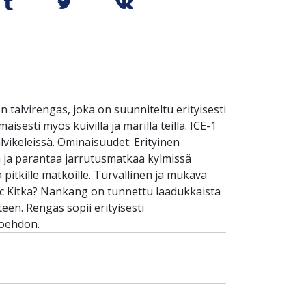
talvirengas, joka on suunniteltu erityisesti
sesti myös kuivilla ja märillä teillä. ICE-1
alvikeleissä. Ominaisuudet: Erityinen
tta ja parantaa jarrutusmatkaa kylmissä
pitkille matkoille. Turvallinen ja mukava
dic Kitka? Nankang on tunnettu laadukkaista
teen. Rengas sopii erityisesti
toehdon.