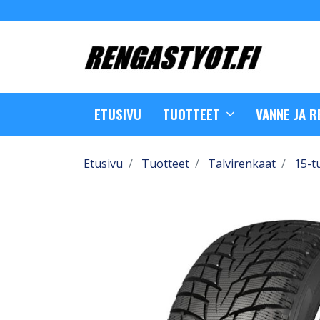
ETUSIVU
TUOTTEET
VANNE JA 
Etusivu
Tuotteet
Talvirenkaat
15-t