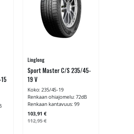
Linglong
Linglong
Sport Master C/S 235/45-
GreenMa
-15
19 V
testimen
H
Koko: 235/45-19
Renkaan ohiajomelu: 72dB
Koko: 20
Renkaan kantavuus: 99
B
Renkaan 
Renkaan 
103,91 €
112,95 €
53,32 €
57,96 €