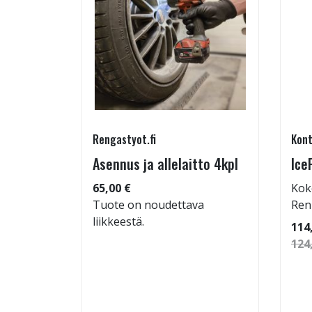
Rengastyot.fi
Kont
95/60-
Asennus ja allelaitto 4kpl
Ice
65,00 €
Kok
Tuote on noudettava
Ren
liikkeestä.
 92
114
124