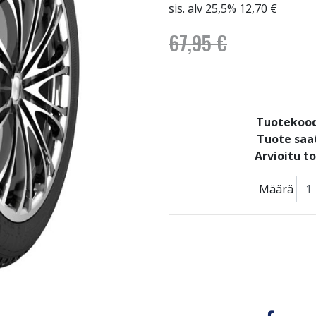
sis. alv 25,5% 12,70 €
67,95 €
Tuotekood
Tuote saat
Arvioitu t
Määrä