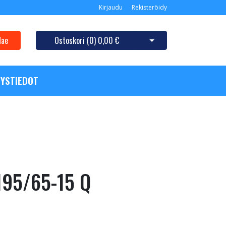
Kirjaudu
Rekisteröidy
Hae
Ostoskori (
0
)
0,00 €
Avaa ostoskori
YSTIEDOT
 195/65-15 Q