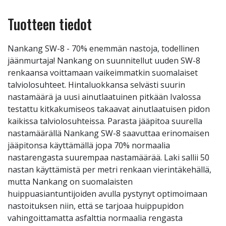
Tuotteen tiedot
Nankang SW-8 - 70% enemmän nastoja, todellinen
jäänmurtaja! Nankang on suunnitellut uuden SW-8
renkaansa voittamaan vaikeimmatkin suomalaiset
talviolosuhteet. Hintaluokkansa selvästi suurin
nastamäärä ja uusi ainutlaatuinen pitkään Ivalossa
testattu kitkakumiseos takaavat ainutlaatuisen pidon
kaikissa talviolosuhteissa. Parasta jääpitoa suurella
nastamäärällä Nankang SW-8 saavuttaa erinomaisen
jääpitonsa käyttämällä jopa 70% normaalia
nastarengasta suurempaa nastamäärää. Laki sallii 50
nastan käyttämistä per metri renkaan vierintäkehällä,
mutta Nankang on suomalaisten
huippuasiantuntijoiden avulla pystynyt optimoimaan
nastoituksen niin, että se tarjoaa huippupidon
vahingoittamatta asfalttia normaalia rengasta