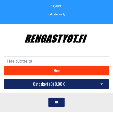
Kirjaudu
Rekisteröidy
Hae
Ostoskori (
0
)
0,00 €
Avaa os