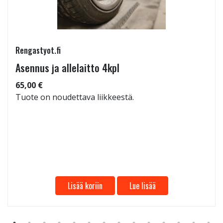
Rengastyot.fi
Asennus ja allelaitto 4kpl
65,00 €
Tuote on noudettava liikkeestä.
Lisää koriin
Lue lisää