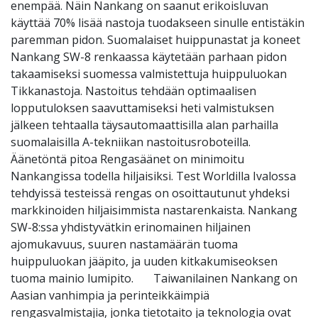
enempää. Näin Nankang on saanut erikoisluvan
käyttää 70% lisää nastoja tuodakseen sinulle entistäkin
paremman pidon. Suomalaiset huippunastat ja koneet
Nankang SW-8 renkaassa käytetään parhaan pidon
takaamiseksi suomessa valmistettuja huippuluokan
Tikkanastoja. Nastoitus tehdään optimaalisen
lopputuloksen saavuttamiseksi heti valmistuksen
jälkeen tehtaalla täysautomaattisilla alan parhailla
suomalaisilla A-tekniikan nastoitusroboteilla.
Äänetöntä pitoa Rengasäänet on minimoitu
Nankangissa todella hiljaisiksi. Test Worldilla Ivalossa
tehdyissä testeissä rengas on osoittautunut yhdeksi
markkinoiden hiljaisimmista nastarenkaista. Nankang
SW-8:ssa yhdistyvätkin erinomainen hiljainen
ajomukavuus, suuren nastamäärän tuoma
huippuluokan jääpito, ja uuden kitkakumiseoksen
tuoma mainio lumipito. Taiwanilainen Nankang on
Aasian vanhimpia ja perinteikkäimpiä
rengasvalmistajia, jonka tietotaito ja teknologia ovat