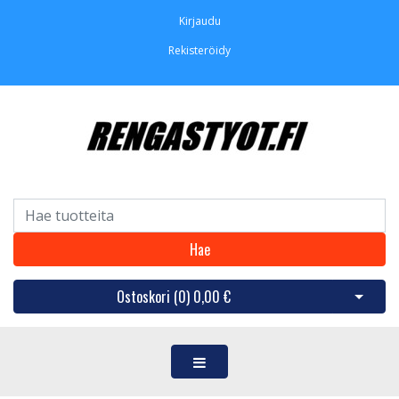
Kirjaudu
Rekisteröidy
Hae
Ostoskori (
0
)
0,00 €
Avaa os