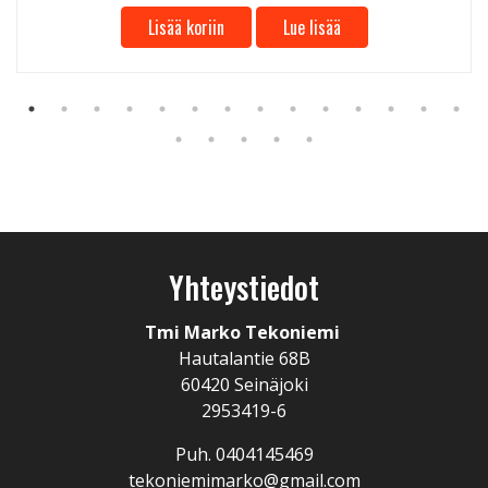
Lisää koriin
Lue lisää
Yhteystiedot
Tmi Marko Tekoniemi
Hautalantie 68B
60420 Seinäjoki
2953419-6
Puh. 0404145469
tekoniemimarko@gmail.com