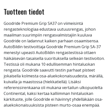
Tuotteen tiedot
Goodride Premium Grip SA37 on viimeisintä
rengasteknologiaa edustava uutuusrengas, johon
maailman suurimpiin rengasvalmistajiin kuuluva
Goodride on ladannut kaiken parhaan osaamisensa.
AutoBildin testivoittaja Goodride Premium Grip SA-37
menestyi upeasti AutoBildin rengastestissä ottaen
häikäisevän tasaisella suorituksella selkeän testivoiton.
Testissä oli mukana 10 edullisemman hintaluokan
rengasta. Goodride saavutti testin parhaat pisteet
jokaisella kolmesta osa-aluekokonaisuudesta, märällä,
kuivalla ja maastossa (hiekkatiellä). Lisäksi
referenssirenkaana oli mukana vertailun ulkopuolelta
Continental, kaksi kertaa kalliimman hintaluokan
kärkituote, jolle Goodride ei hävinnyt yhdelläkään osa-
aluekokonaisuuksista pisteen murto-osaa enempää.