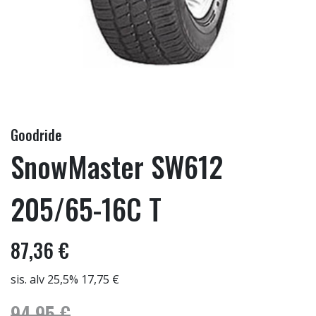
Goodride
SnowMaster SW612
205/65-16C T
87,36 €
sis. alv 25,5% 17,75 €
94,95 €