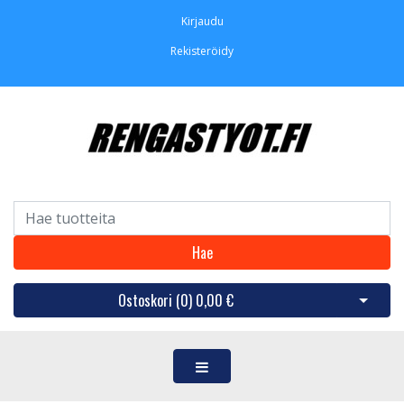
Kirjaudu
Rekisteröidy
Hae
Ostoskori (
0
)
0,00 €
Avaa os