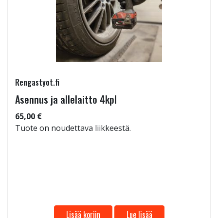
Rengastyot.fi
Asennus ja allelaitto 4kpl
65,00 €
Tuote on noudettava liikkeestä.
Lisää koriin
Lue lisää