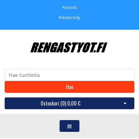
Kirjaudu
Rekisteröidy
Hae
Ostoskori (
0
)
0,00 €
Avaa os