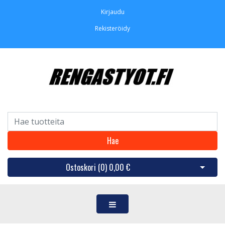
Kirjaudu
Rekisteröidy
Hae
Ostoskori (
0
)
0,00 €
Avaa os