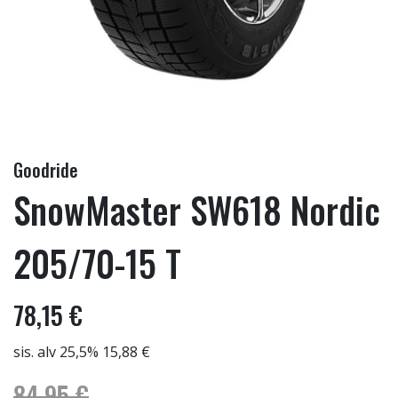
Goodride
SnowMaster SW618 Nordic
205/70-15 T
78,15 €
sis. alv 25,5% 15,88 €
84,95 €