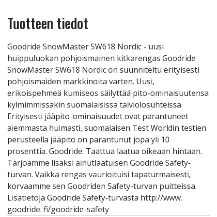
Tuotteen tiedot
Goodride SnowMaster SW618 Nordic - uusi
huippuluokan pohjoismainen kitkarengas Goodride
SnowMaster SW618 Nordic on suunniteltu erityisesti
pohjoismaiden markkinoita varten. Uusi,
erikoispehmeä kumiseos säilyttää pito-ominaisuutensa
kylmimmissäkin suomalaisissa talviolosuhteissa.
Erityisesti jääpito-ominaisuudet ovat parantuneet
aiemmasta huimasti, suomalaisen Test Worldin testien
perusteella jääpito on parantunut jopa yli 10
prosenttia. Goodride: Taattua laatua oikeaan hintaan.
Tarjoamme lisäksi ainutlaatuisen Goodride Safety-
turvan. Vaikka rengas vaurioituisi tapaturmaisesti,
korvaamme sen Goodriden Safety-turvan puitteissa.
Lisätietoja Goodride Safety-turvasta http://www.
goodride. fi/goodride-safety