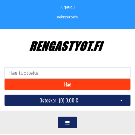
Kirjaudu
Rekisteröidy
Hae
Ostoskori (
0
)
0,00 €
Avaa os