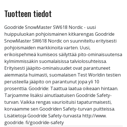
Tuotteen tiedot
Goodride SnowMaster SW618 Nordic - uusi
huippuluokan pohjoismainen kitkarengas Goodride
SnowMaster SW618 Nordic on suunniteltu erityisesti
pohjoismaiden markkinoita varten. Uusi,
erikoispehmeä kumiseos säilyttää pito-ominaisuutensa
kylmimmissäkin suomalaisissa talviolosuhteissa.
Erityisesti jääpito-ominaisuudet ovat parantuneet
aiemmasta huimasti, suomalaisen Test Worldin testien
perusteella jääpito on parantunut jopa yli 10
prosenttia. Goodride: Taattua laatua oikeaan hintaan.
Tarjoamme lisäksi ainutlaatuisen Goodride Safety-
turvan. Vaikka rengas vaurioituisi tapaturmaisesti,
korvaamme sen Goodriden Safety-turvan puitteissa.
Lisätietoja Goodride Safety-turvasta http://www.
goodride. fi/goodride-safety