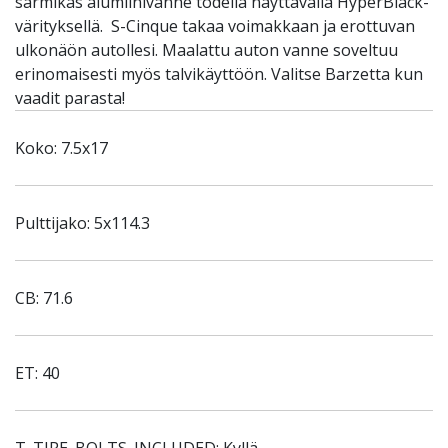
särmikäs alumiinivanne todella näyttävällä HyperBlack-
värityksellä. S-Cinque takaa voimakkaan ja erottuvan
ulkonäön autollesi. Maalattu auton vanne soveltuu
erinomaisesti myös talvikäyttöön. Valitse Barzetta kun
vaadit parasta!
Koko: 7.5x17
Pulttijako: 5x114.3
CB: 71.6
ET: 40