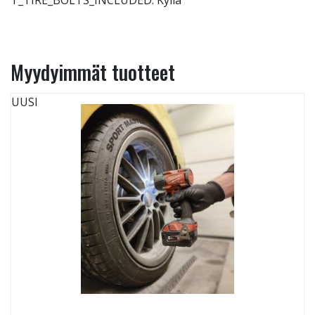
T_TIRE_BOLTS_INCLUDED: Kyllä
Myydyimmät tuotteet
UUSI