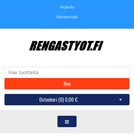
Kirjaudu
Rekisteröidy
Hae
Ostoskori (
0
)
0,00 €
Avaa os