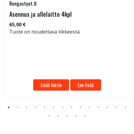
Rengastyot.fi
Asennus ja allelaitto 4kpl
65,00 €
Tuote on noudettava liikkeestä.
Lisää koriin
Lue lisää