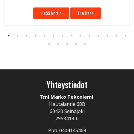
Lisää koriin
Lue lisää
Yhteystiedot
Tmi Marko Tekoniemi
Hautalantie 68B
60420 Seinäjoki
2953419-6
Puh. 0404145469