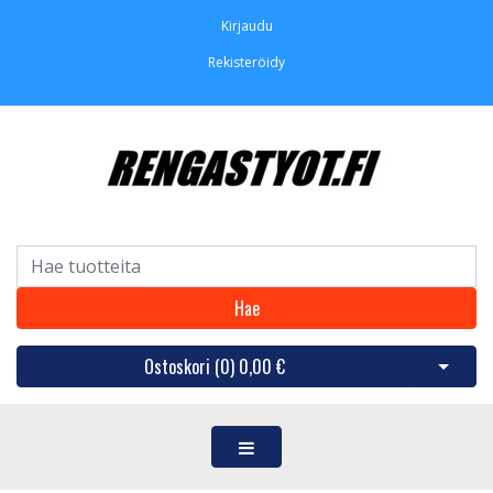
Kirjaudu
Rekisteröidy
Hae
Ostoskori (
0
)
0,00 €
Avaa os