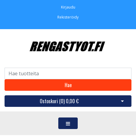
Kirjaudu
Rekisteröidy
Hae
Ostoskori (
0
)
0,00 €
Avaa os