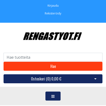
Kirjaudu
Rekisteröidy
Hae
Ostoskori (
0
)
0,00 €
Avaa os