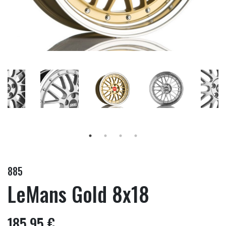
885
LeMans Gold 8x18
185,95 €