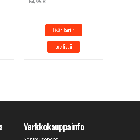
64,95 €
Lisää koriin
Lue lisää
a
Verkkokauppainfo
Sopimusehdot