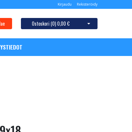
Kirjaudu
Rekisteröidy
Hae
Ostoskori (
0
)
0,00 €
Avaa ostoskori
YSTIEDOT
 9x18