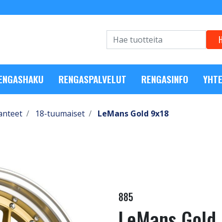
RENGASHAKU
RENGASPALVELUT
RENGASINFO
YHTE
anteet
18-tuumaiset
LeMans Gold 9x18
885
LeMans Gold