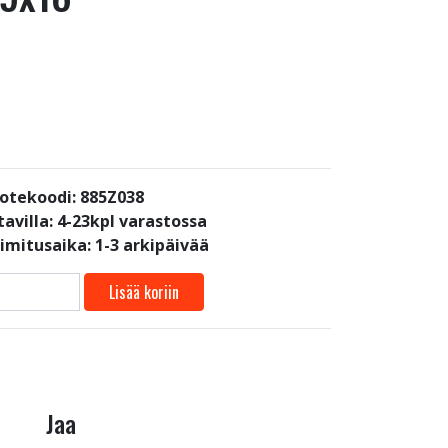
otekoodi: 885Z038
avilla:
4-23kpl varastossa
oimitusaika: 1-3 arkipäivää
Lisää koriin
Jaa