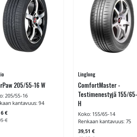
io
Linglong
rPaw 205/55-16 W
ComfortMaster -
Testimenestyjä 155/65
o: 205/55-16
H
kaan kantavuus: 94
16 €
Koko: 155/65-14
95 €
Renkaan kantavuus: 75
39,51 €