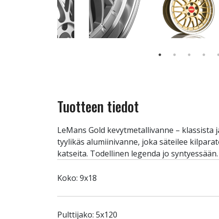
Tuotteen tiedot
LeMans Gold kevytmetallivanne – klassista j
tyylikäs alumiinivanne, joka säteilee kilpar
katseita. Todellinen legenda jo syntyessään.
Koko: 9x18
Pulttijako: 5x120