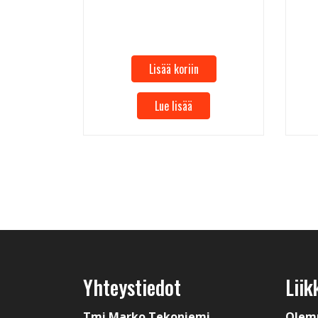
Lisää koriin
Lue lisää
Yhteystiedot
Liik
Tmi Marko Tekoniemi
Olem