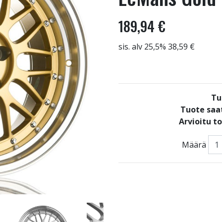
189,94 €
sis. alv 25,5% 38,59 €
Tu
Tuote saat
Arvioitu t
Määrä