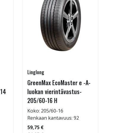
Linglong
Kontio
GreenMax EcoMaster e -A-
IcePaw 
-14
luokan vierintävastus-
Koko: 20
205/60-16 H
Renkaan 
114,95 €
Koko: 205/60-16
124,95 €
Renkaan kantavuus: 92
59,75 €