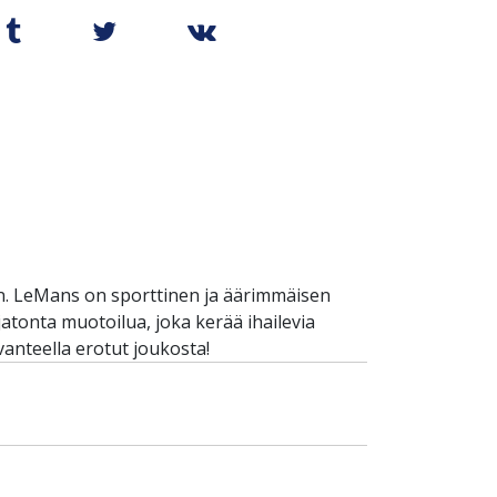
aan. LeMans on sporttinen ja äärimmäisen
atonta muotoilua, joka kerää ihailevia
vanteella erotut joukosta!