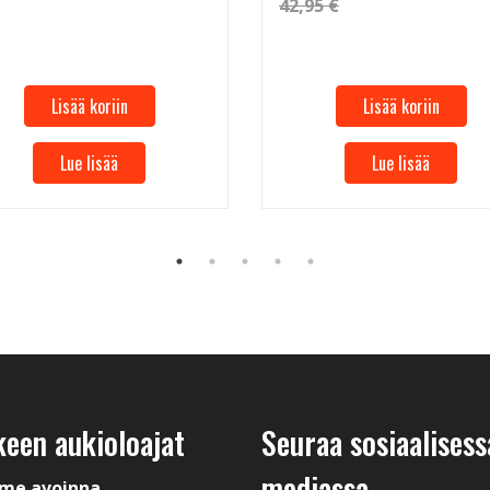
42,95 €
Lisää koriin
Lisää koriin
Lue lisää
Lue lisää
keen aukioloajat
Seuraa sosiaalisess
mediassa
me avoinna