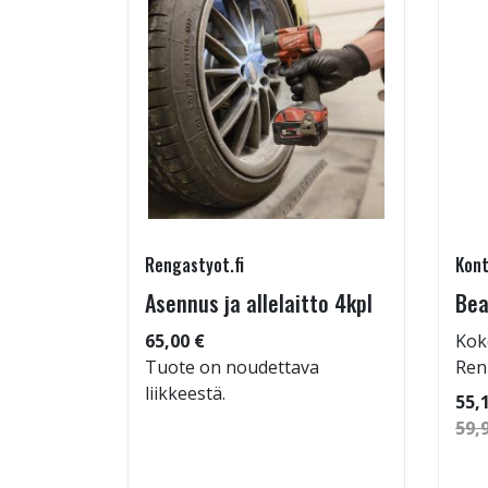
Rengastyot.fi
Kont
tu-
Asennus ja allelaitto 4kpl
Bea
65,00 €
Kok
Tuote on noudettava
Ren
liikkeestä.
 96
55,
59,