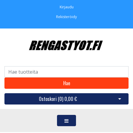
Kirjaudu
Rekisteröidy
Hae
Ostoskori (
0
)
0,00 €
Avaa os