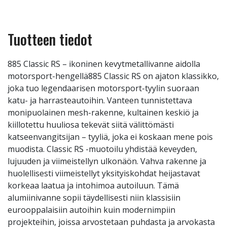
Tuotteen tiedot
885 Classic RS – ikoninen kevytmetallivanne aidolla
motorsport-hengellä885 Classic RS on ajaton klassikko,
joka tuo legendaarisen motorsport-tyylin suoraan
katu- ja harrasteautoihin. Vanteen tunnistettava
monipuolainen mesh-rakenne, kultainen keskiö ja
kiillotettu huuliosa tekevät siitä välittömästi
katseenvangitsijan – tyyliä, joka ei koskaan mene pois
muodista. Classic RS -muotoilu yhdistää keveyden,
lujuuden ja viimeistellyn ulkonäön. Vahva rakenne ja
huolellisesti viimeistellyt yksityiskohdat heijastavat
korkeaa laatua ja intohimoa autoiluun. Tämä
alumiinivanne sopii täydellisesti niin klassisiin
eurooppalaisiin autoihin kuin modernimpiin
projekteihin, joissa arvostetaan puhdasta ja arvokasta