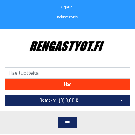
Kirjaudu
Rekisteröidy
Hae
Ostoskori (
0
)
0,00 €
Avaa os