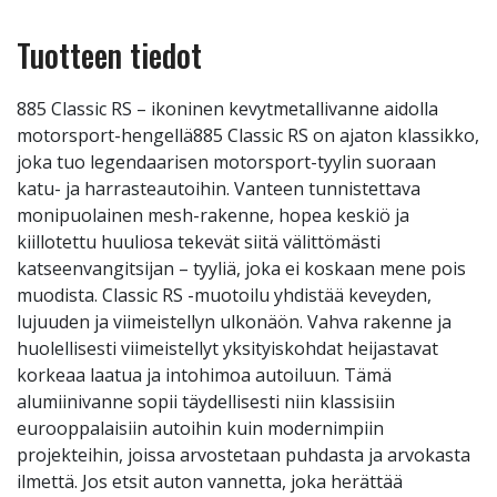
Tuotteen tiedot
885 Classic RS – ikoninen kevytmetallivanne aidolla
motorsport-hengellä885 Classic RS on ajaton klassikko,
joka tuo legendaarisen motorsport-tyylin suoraan
katu- ja harrasteautoihin. Vanteen tunnistettava
monipuolainen mesh-rakenne, hopea keskiö ja
kiillotettu huuliosa tekevät siitä välittömästi
katseenvangitsijan – tyyliä, joka ei koskaan mene pois
muodista. Classic RS -muotoilu yhdistää keveyden,
lujuuden ja viimeistellyn ulkonäön. Vahva rakenne ja
huolellisesti viimeistellyt yksityiskohdat heijastavat
korkeaa laatua ja intohimoa autoiluun. Tämä
alumiinivanne sopii täydellisesti niin klassisiin
eurooppalaisiin autoihin kuin modernimpiin
projekteihin, joissa arvostetaan puhdasta ja arvokasta
ilmettä. Jos etsit auton vannetta, joka herättää