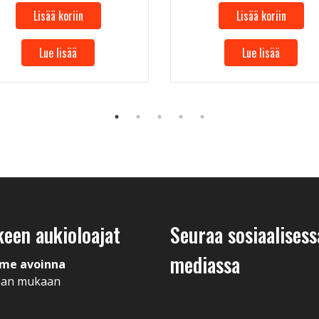
Lisää koriin
Lisää koriin
Lue lisää
Lue lisää
keen aukioloajat
Seuraa sosiaalisess
mediassa
me avoinna
man mukaan