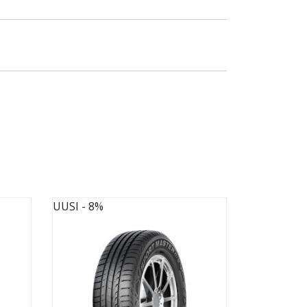
UUSI
- 8%
UUSI
- 8%