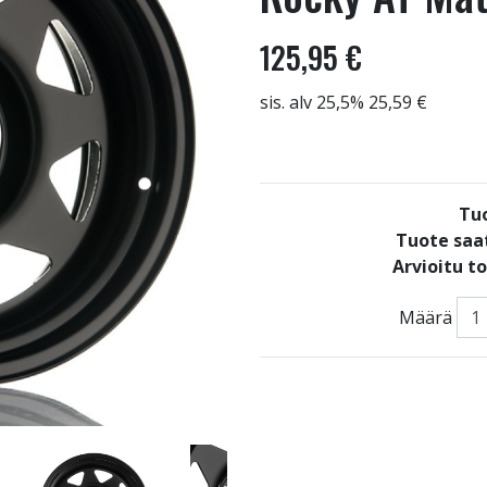
125,95 €
sis. alv 25,5% 25,59 €
Tu
Tuote saat
Arvioitu t
Määrä