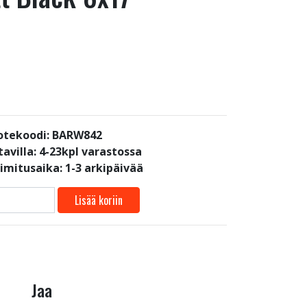
otekoodi: BARW842
avilla:
4-23kpl varastossa
oimitusaika: 1-3 arkipäivää
Lisää koriin
Jaa