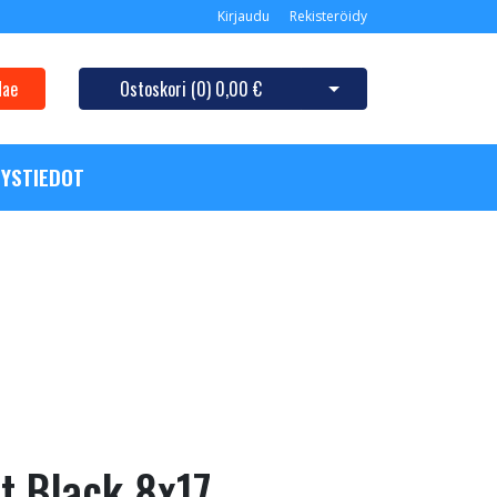
Kirjaudu
Rekisteröidy
Hae
Ostoskori (
0
)
0,00 €
Avaa ostoskori
YSTIEDOT
t Black 8x17