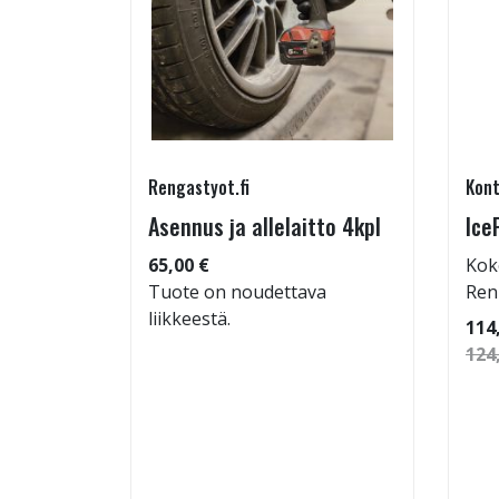
Rengastyot.fi
Kont
95/60-
Asennus ja allelaitto 4kpl
Ice
65,00 €
Kok
Tuote on noudettava
Ren
liikkeestä.
 92
114
124