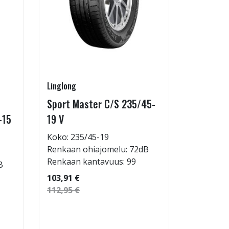
Linglong
Linglong
Sport Master C/S 235/45-
GreenMa
-15
19 V
testimen
H
Koko: 235/45-19
Renkaan ohiajomelu: 72dB
Koko: 20
Renkaan kantavuus: 99
B
Renkaan 
Renkaan 
103,91 €
112,95 €
53,32 €
57,96 €