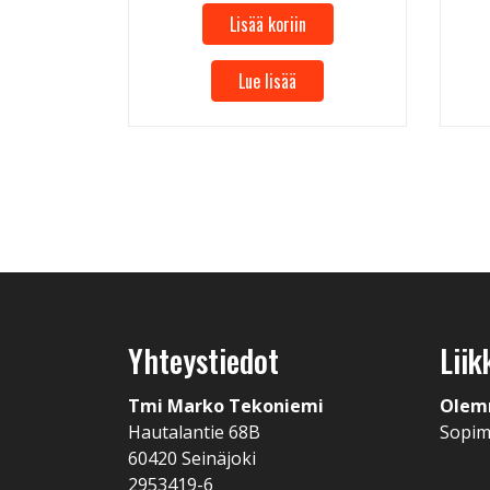
Lisää koriin
Lue lisää
Yhteystiedot
Liik
Tmi Marko Tekoniemi
Olem
Hautalantie 68B
Sopi
60420 Seinäjoki
2953419-6