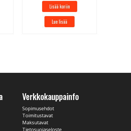
Lisää koriin
Lue lisää
a
Verkkokauppainfo
Sopimusehdot
Toimitustavat
Maksutavat
Tietosuojaseloste