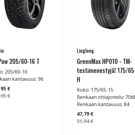
io
Linglong
Paw 205/60-16 T
GreenMax HP010 - TM-
testimenestyjä! 175/65
o: 205/60-16
H
kaan kantavuus: 96
,95 €
Koko: 175/65-15
,95 €
Renkaan ohiajomelu: 70d
Renkaan kantavuus: 84
47,79 €
51,94 €