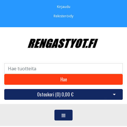
Kirjaudu
Rekisteröidy
Hae
Ostoskori (
0
)
0,00 €
Avaa os