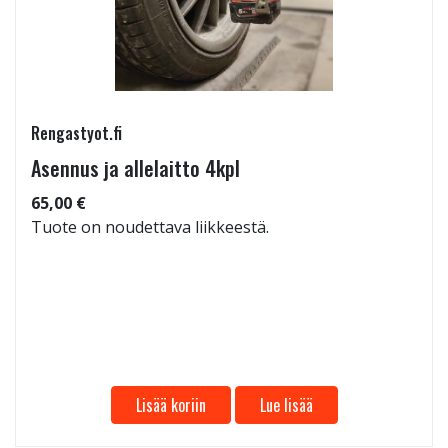
Rengastyot.fi
Asennus ja allelaitto 4kpl
65,00 €
Tuote on noudettava liikkeestä.
Lisää koriin
Lue lisää