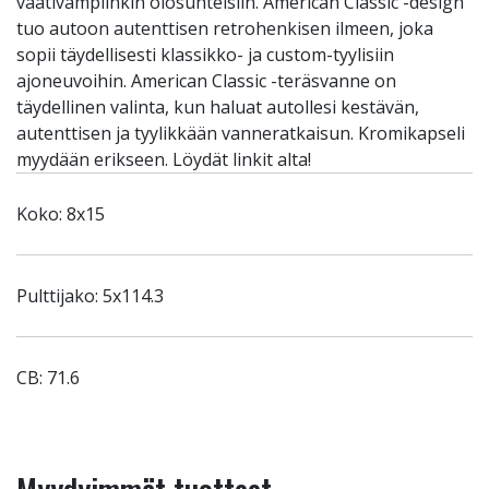
vaativampiinkin olosuhteisiin. American Classic -design
tuo autoon autenttisen retrohenkisen ilmeen, joka
sopii täydellisesti klassikko- ja custom-tyylisiin
ajoneuvoihin. American Classic -teräsvanne on
täydellinen valinta, kun haluat autollesi kestävän,
autenttisen ja tyylikkään vanneratkaisun. Kromikapseli
myydään erikseen. Löydät linkit alta!
Koko: 8x15
Pulttijako: 5x114.3
CB: 71.6