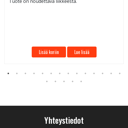
Tuote on noudettava liikkeestä.
Lisää koriin
Lue lisää
Yhteystiedot