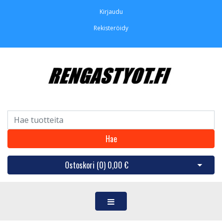
Kirjaudu
Rekisteröidy
Hae
Ostoskori (
0
)
0,00 €
Avaa os