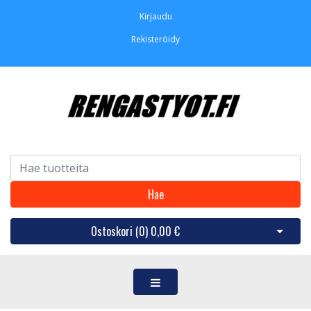
Kirjaudu
Rekisteröidy
Hae
Ostoskori (
0
)
0,00 €
Avaa os