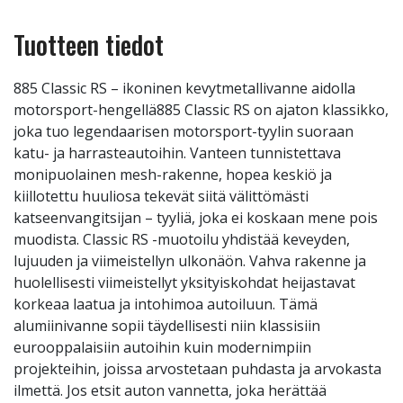
Tuotteen tiedot
885 Classic RS – ikoninen kevytmetallivanne aidolla
motorsport-hengellä885 Classic RS on ajaton klassikko,
joka tuo legendaarisen motorsport-tyylin suoraan
katu- ja harrasteautoihin. Vanteen tunnistettava
monipuolainen mesh-rakenne, hopea keskiö ja
kiillotettu huuliosa tekevät siitä välittömästi
katseenvangitsijan – tyyliä, joka ei koskaan mene pois
muodista. Classic RS -muotoilu yhdistää keveyden,
lujuuden ja viimeistellyn ulkonäön. Vahva rakenne ja
huolellisesti viimeistellyt yksityiskohdat heijastavat
korkeaa laatua ja intohimoa autoiluun. Tämä
alumiinivanne sopii täydellisesti niin klassisiin
eurooppalaisiin autoihin kuin modernimpiin
projekteihin, joissa arvostetaan puhdasta ja arvokasta
ilmettä. Jos etsit auton vannetta, joka herättää