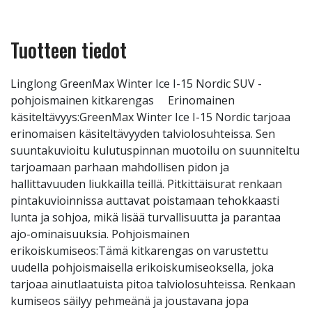
Tuotteen tiedot
Linglong GreenMax Winter Ice I-15 Nordic SUV -
pohjoismainen kitkarengas Erinomainen
käsiteltävyys:GreenMax Winter Ice I-15 Nordic tarjoaa
erinomaisen käsiteltävyyden talviolosuhteissa. Sen
suuntakuvioitu kulutuspinnan muotoilu on suunniteltu
tarjoamaan parhaan mahdollisen pidon ja
hallittavuuden liukkailla teillä. Pitkittäisurat renkaan
pintakuvioinnissa auttavat poistamaan tehokkaasti
lunta ja sohjoa, mikä lisää turvallisuutta ja parantaa
ajo-ominaisuuksia. Pohjoismainen
erikoiskumiseos:Tämä kitkarengas on varustettu
uudella pohjoismaisella erikoiskumiseoksella, joka
tarjoaa ainutlaatuista pitoa talviolosuhteissa. Renkaan
kumiseos säilyy pehmeänä ja joustavana jopa