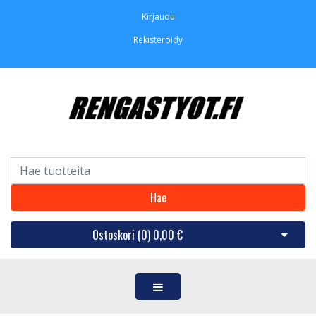
Kirjaudu
Rekisteröidy
Hae
Ostoskori (
0
)
0,00 €
Avaa os