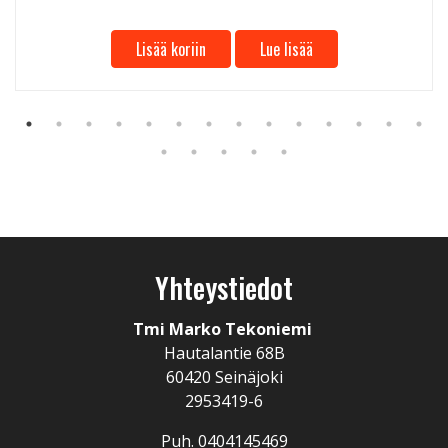
Lisää koriin
Lue lisää
Yhteystiedot
Tmi Marko Tekoniemi
Hautalantie 68B
60420 Seinäjoki
2953419-6
Puh. 0404145469