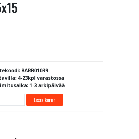
5x15
tekoodi: BARB01039
avilla:
4-23kpl varastossa
oimitusaika: 1-3 arkipäivää
Lisää koriin