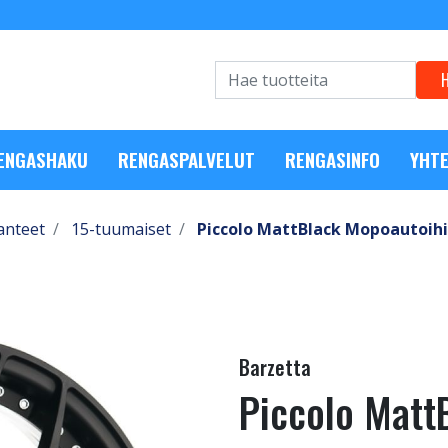
RENGASHAKU
RENGASPALVELUT
RENGASINFO
YHTE
anteet
15-tuumaiset
Piccolo MattBlack Mopoautoihi
Barzetta
Piccolo Matt