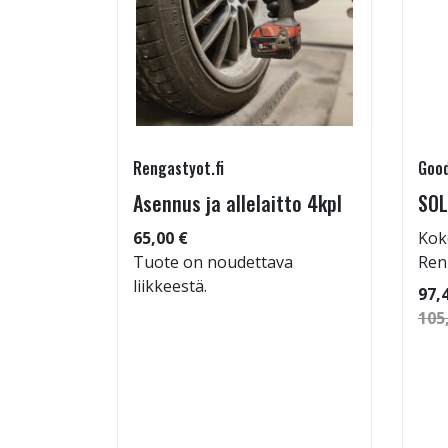
Rengastyot.fi
Good
rip
Asennus ja allelaitto 4kpl
SOL
65,00 €
Kok
Tuote on noudettava
Ren
liikkeestä.
 86
97,
105