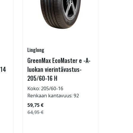
Linglong
Radburg
GreenMax EcoMaster e -A-
Technic 
-14
luokan vierintävastus-
255/35-
205/60-16 H
Koko: 25
Renkaan 
Koko: 205/60-16
Renkaan kantavuus: 92
69,95 €
59,75 €
64,95 €