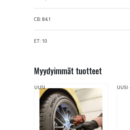
CB: 84.1
ET: 10
Myydyimmät tuotteet
UUSI
UUSI