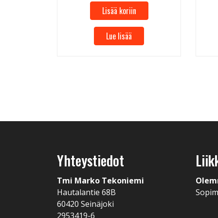
Lisää koriin
Lue lisää
Yhteystiedot
Liik
Tmi Marko Tekoniemi
Olem
Hautalantie 68B
Sopi
60420 Seinäjoki
2953419-6