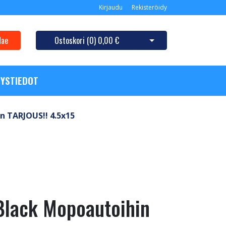
Kirjaudu
Rekisteröidy
Hae
Ostoskori (
0
)
0,00 €
Avaa ostoskori
YSTIEDOT
n TARJOUS!! 4.5x15
Black Mopoautoihin