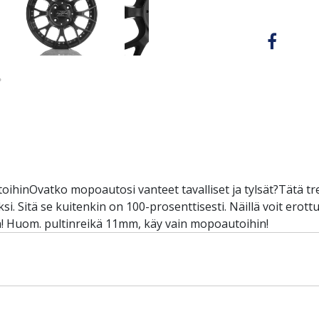
ihinOvatko mopoautosi vanteet tavalliset ja tylsät?Tätä tr
i. Sitä se kuitenkin on 100-prosenttisesti. Näillä voit erott
sta! Huom. pultinreikä 11mm, käy vain mopoautoihin!