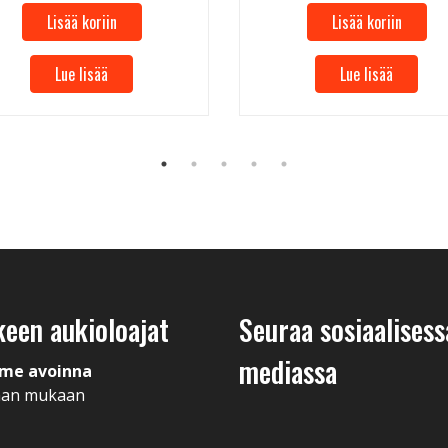
Lisää koriin
Lisää koriin
Lue lisää
Lue lisää
keen aukioloajat
Seuraa sosiaalisess
mediassa
me avoinna
man mukaan