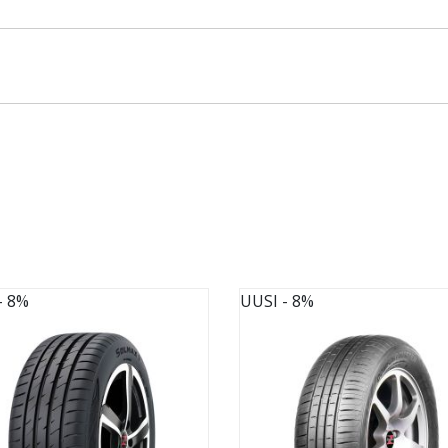
- 8%
UUSI
- 8%