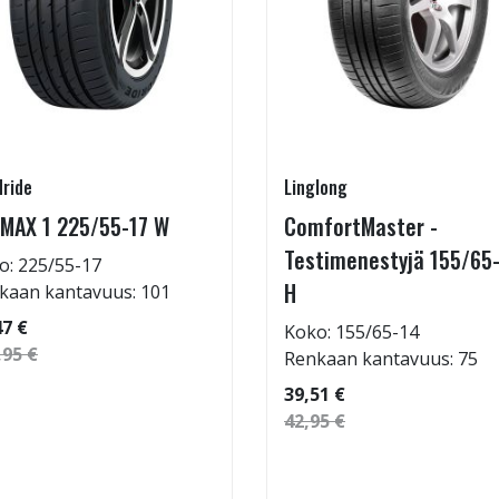
ride
Linglong
MAX 1 225/55-17 W
ComfortMaster -
Testimenestyjä 155/65
o: 225/55-17
H
kaan kantavuus: 101
47 €
Koko: 155/65-14
,95 €
Renkaan kantavuus: 75
39,51 €
42,95 €