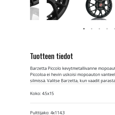
Tuotteen tiedot
Barzetta Piccolo kevytmetallivanne mopoauto
Piccoloa ei hevin uskoisi mopoauton vanteeks
silmissä. Valitse Barzetta, kun vaadit para
Koko: 4.5x15
Pulttijako: 4x114.3