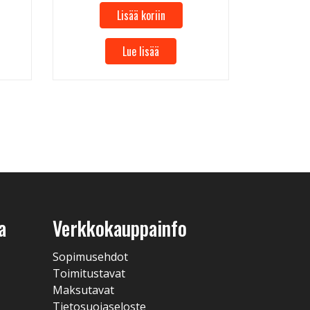
Lisää koriin
Lue lisää
a
Verkkokauppainfo
Sopimusehdot
Toimitustavat
Maksutavat
Tietosuojaseloste