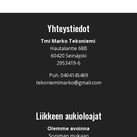
Yhteystiedot
Tmi Marko Tekoniemi
Hautalantie 68B
60420 Seinäjoki
2953419-6
Puh. 0404145469
tekoniemimarko@gmail.com
Liikkeen aukioloajat
Olemme avoinna
Sopiman mukaan