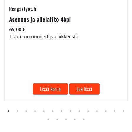
Rengastyot.fi
Asennus ja allelaitto 4kpl
65,00 €
Tuote on noudettava liikkeestä.
Lisää koriin
Lue lisää