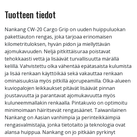
Tuotteen tiedot
Nankang CW-20 Cargo Grip on uuden huippuluokan
pakettiauton rengas, joka tarjoaa erinomaisen
kilometrituloksen, hyvän pidon ja miellyttävän
ajomukavuuden. Neljä pitkittäisuraa poistavat
tehokkaasti vettä ja lisäävät turvallisuutta märällä
kelillä. Vahvistettu olka vähentää epätasaista kulumista
ja lisää renkaan käyttöikää sekä vakauttaa renkaan
ominaisuuksia myös pitkillä ajorupeamilla. Olka-alueen
kuviopalojen leikkaukset pitävät lisäävät pinnan
joustavuutta ja parantavat ajomukavuutta myös
kuluneemmallakin renkaalla. Pintakuvio on optimoitu
minimoimaan häiritsevät rengasäänet. Taiwanilainen
Nankang on Aasian vanhimpia ja perinteikkäimpiä
rengasvalmistajia, jonka tietotaito ja teknologia ovat
alansa huippua. Nankang on jo pitkään pyrkinyt