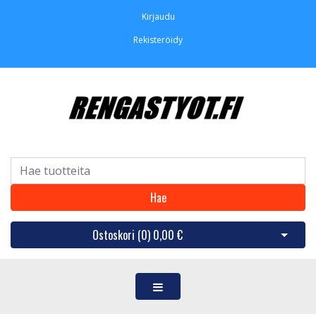
Kirjaudu
Rekisteröidy
Hae
Ostoskori (
0
)
0,00 €
Avaa os