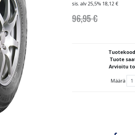
sis. alv 25,5% 18,12 €
96,95 €
Tuotekood
Tuote saat
Arvioitu t
Määrä