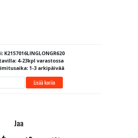
i: K2157016LINGLONGR620
avilla:
4-23kpl varastossa
oimitusaika: 1-3 arkipäivää
Lisää koriin
Jaa