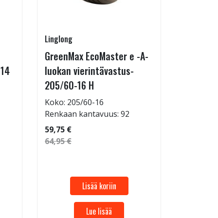
Linglong
Kontio
GreenMax EcoMaster e -A-
IcePaw 
-14
luokan vierintävastus-
Koko: 20
205/60-16 H
Renkaan 
114,95 €
Koko: 205/60-16
124,95 €
Renkaan kantavuus: 92
59,75 €
64,95 €
Lisää koriin
Lue lisää