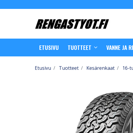
ETUSIVU
TUOTTEET
VANNE JA 
Etusivu
Tuotteet
Kesärenkaat
16-t