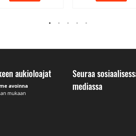
keen aukioloajat
Seuraa sosiaalisess
mediassa
me avoinna
man mukaan