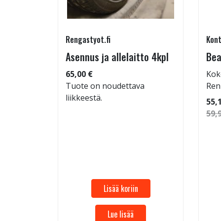
Rengastyot.fi
Kont
tu-
Asennus ja allelaitto 4kpl
Bea
65,00 €
Kok
Tuote on noudettava
Ren
liikkeestä.
 96
55,
59,
Lisää koriin
Lue lisää