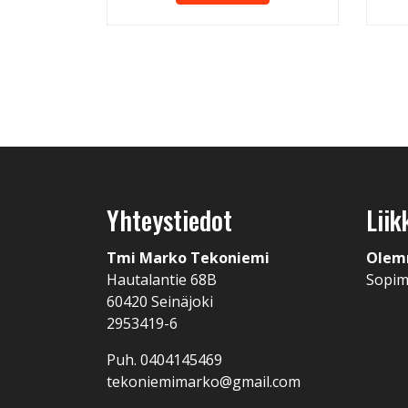
Yhteystiedot
Liik
Tmi Marko Tekoniemi
Olem
Hautalantie 68B
Sopi
60420 Seinäjoki
2953419-6
Puh. 0404145469
tekoniemimarko@gmail.com