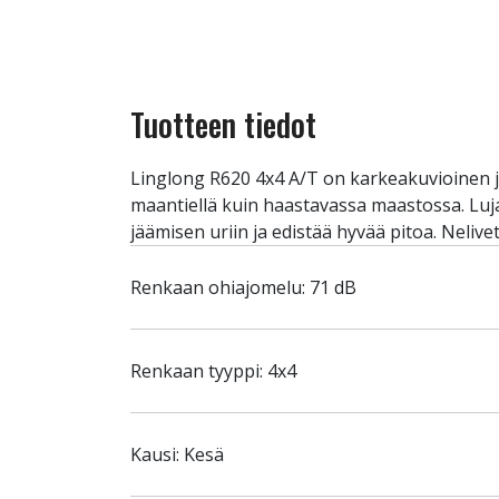
Tuotteen tiedot
Linglong R620 4x4 A/T on karkeakuvioinen j
maantiellä kuin haastavassa maastossa. Luja
jäämisen uriin ja edistää hyvää pitoa. Nelive
Renkaan ohiajomelu: 71 dB
Renkaan tyyppi: 4x4
Kausi: Kesä