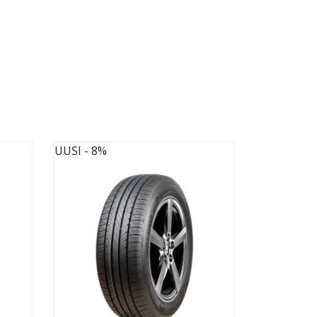
UUSI
- 8%
UUSI
- 8%