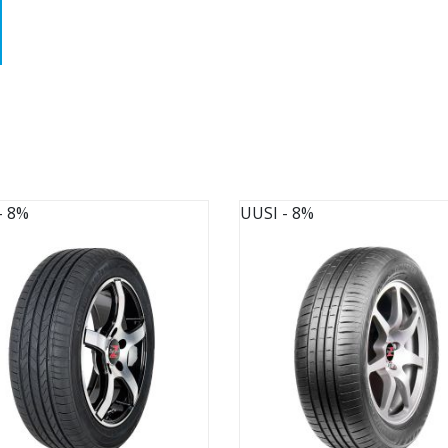
- 8%
UUSI
- 8%