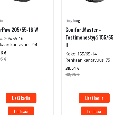
io
Linglong
rPaw 205/55-16 W
ComfortMaster -
Testimenestyjä 155/65
o: 205/55-16
H
kaan kantavuus: 94
16 €
Koko: 155/65-14
95 €
Renkaan kantavuus: 75
39,51 €
42,95 €
Lisää koriin
Lisää koriin
Lue lisää
Lue lisää