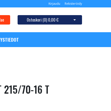
Kirjaudu
Rekisteröidy
Hae
Ostoskori (
0
)
0,00 €
Avaa ostoskori
YSTIEDOT
 215/70-16 T