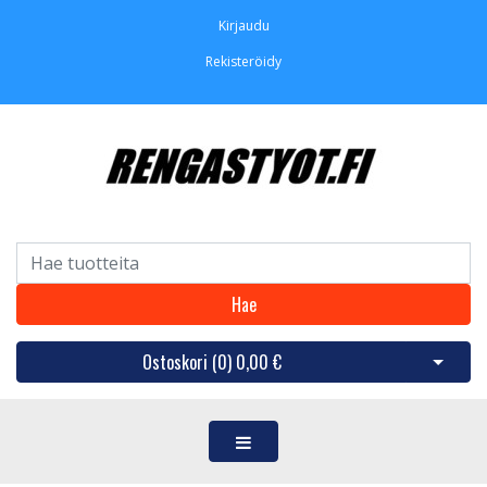
Kirjaudu
Rekisteröidy
Hae
Ostoskori (
0
)
0,00 €
Avaa os