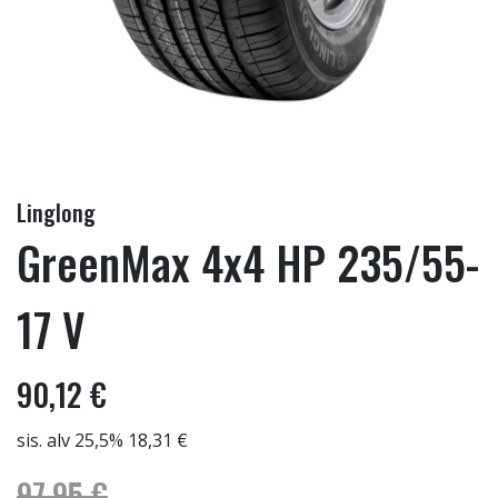
Linglong
GreenMax 4x4 HP 235/55-
17 V
90,12 €
sis. alv 25,5% 18,31 €
97,95 €