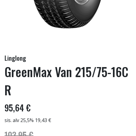
Linglong
GreenMax Van 215/75-16C
R
95,64 €
sis. alv 25,5% 19,43 €
103,95 €