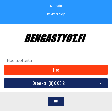
Kirjaudu
Rekisteröidy
Hae
Ostoskori (
0
)
0,00 €
Avaa os