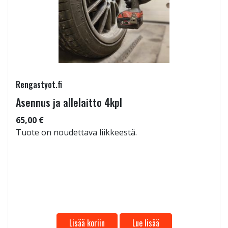
Rengastyot.fi
Asennus ja allelaitto 4kpl
65,00 €
Tuote on noudettava liikkeestä.
Lisää koriin
Lue lisää