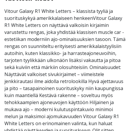
Vitour Galaxy R1 White Letters – klassista tyyliä ja
suorituskykyä amerikkalaiseen henkeenVitour Galaxy
R1 White Letters on näyttävä valkoisin kirjaimin
varustettu rengas, joka yhdistää klassisen muscle car -
estetiikan moderniin ajo-ominaisuuksien tasoon. Tämä
rengas on suunniteltu erityisesti amerikkalaistyylisiin
autoihin, kuten klassikko- ja harrasteajoneuvoihin,
tarjoten tyylikkään ulkonäön lisäksi vakautta ja pitoa
sekä kuiviin että märkiin olosuhteisiin. Ominaisuudet:
Näyttävät valkoiset sivukirjaimet – viimeistele
jenkkirautasi ilme aidolla retrolookilla Hyvä ajettavuus
ja pito – tasapainoinen suorituskyky niin kaupungissa
kuin maantiellä Kestävä rakenne – soveltuu myös
tehokkaampien ajoneuvojen käyttöön Hiljainen ja
mukava ajo – moderni kulutuspintakuvio minimoi
melun ja maksimoi ajomukavuuden Vitour Galaxy R1
White Letters on erinomainen valinta, kun haluat
yhdistää näyttävyyden ja suorituskyvyn. Olit sitten