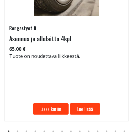
Rengastyot.fi
Asennus ja allelaitto 4kpl
65,00 €
Tuote on noudettava liikkeestä.
Lisää koriin
Lue lisää