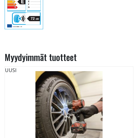
Myydyimmät tuotteet
UUSI