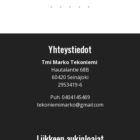
Yhteystiedot
Tmi Marko Tekoniemi
Hautalantie 68B
60420 Seinäjoki
2953419-6
Puh. 0404145469
tekoniemimarko@gmail.com
Liikkeen aukioloajat