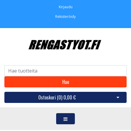
Kirjaudu
Rekisteröidy
Hae
Ostoskori (
0
)
0,00 €
Avaa os