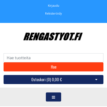
Kirjaudu
Rekisteröidy
Hae
Ostoskori (
0
)
0,00 €
Avaa os