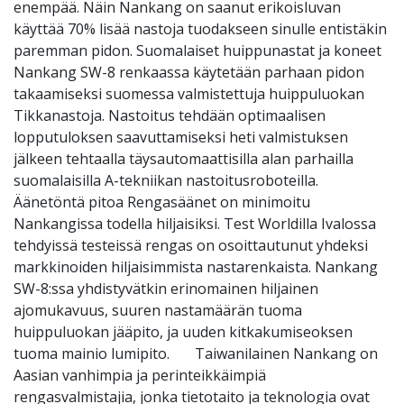
enempää. Näin Nankang on saanut erikoisluvan
käyttää 70% lisää nastoja tuodakseen sinulle entistäkin
paremman pidon. Suomalaiset huippunastat ja koneet
Nankang SW-8 renkaassa käytetään parhaan pidon
takaamiseksi suomessa valmistettuja huippuluokan
Tikkanastoja. Nastoitus tehdään optimaalisen
lopputuloksen saavuttamiseksi heti valmistuksen
jälkeen tehtaalla täysautomaattisilla alan parhailla
suomalaisilla A-tekniikan nastoitusroboteilla.
Äänetöntä pitoa Rengasäänet on minimoitu
Nankangissa todella hiljaisiksi. Test Worldilla Ivalossa
tehdyissä testeissä rengas on osoittautunut yhdeksi
markkinoiden hiljaisimmista nastarenkaista. Nankang
SW-8:ssa yhdistyvätkin erinomainen hiljainen
ajomukavuus, suuren nastamäärän tuoma
huippuluokan jääpito, ja uuden kitkakumiseoksen
tuoma mainio lumipito. Taiwanilainen Nankang on
Aasian vanhimpia ja perinteikkäimpiä
rengasvalmistajia, jonka tietotaito ja teknologia ovat