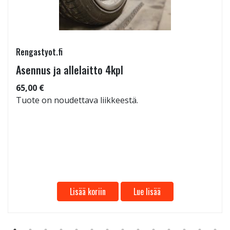
Rengastyot.fi
Asennus ja allelaitto 4kpl
65,00 €
Tuote on noudettava liikkeestä.
Lisää koriin
Lue lisää