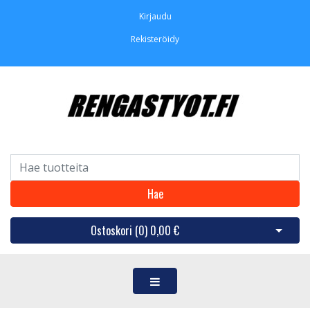
Kirjaudu
Rekisteröidy
Hae
Ostoskori (
0
)
0,00 €
Avaa os