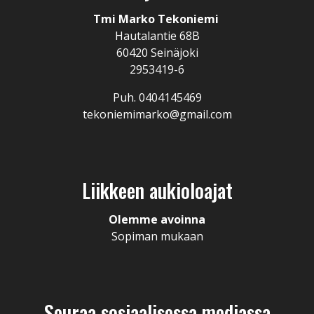
Tmi Marko Tekoniemi
Hautalantie 68B
60420 Seinäjoki
2953419-6
Puh. 0404145469
tekoniemimarko@gmail.com
Liikkeen aukioloajat
Olemme avoinna
Sopiman mukaan
Seuraa sosiaalisessa mediassa