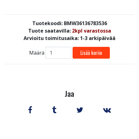
Tuotekoodi: BMW36136783536
Tuote saatavilla:
2kpl varastossa
Arvioitu toimitusaika: 1-3 arkipäivää
Lisää koriin
Määrä
Jaa