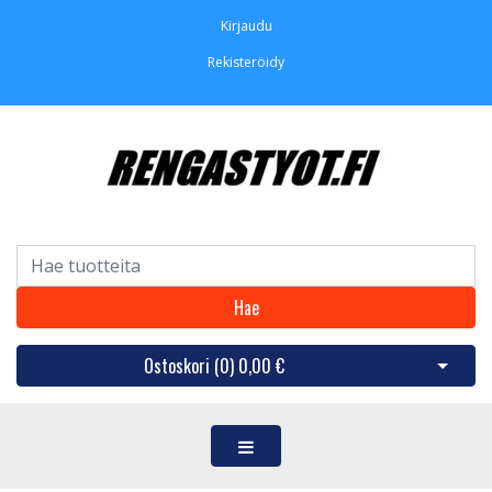
Kirjaudu
Rekisteröidy
Hae
Ostoskori (
0
)
0,00 €
Avaa os