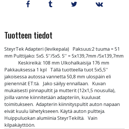
Tuotteen tiedot
SteyrTek Adapteri (levikepala) Paksuus:2 tuuma = 51
mm Pulttijako: 5x5. 5''/5x5. 5'' = 5x139,7mm /5x139,7mm
Keskireikä: 108 mm Ulkohalkaisija 176 mm
Pakkauksessa 1 kpl Tällä tuotteella tuot 5x5,5''
jakoisessa autossa vannetta 50,8 mm ulospäin eli
pienennät ET:tä. Jako säilyy ennallaan. Kuvan
mukaisesti pinnapultit ja mutterit (12x1,5 nousulla),
joilla vanne kiinnitetään adapteriin, kuuluvat
toimitukseen. Adapterin kiinnityspultit auton napaan
eivät kuulu lähetykseeen. Käytä auton pultteja.
Huippuluokan alumiinia SteyrTekiltä. Vain
kilpakäyttöön.