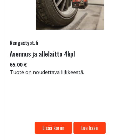
Rengastyot.fi
Asennus ja allelaitto 4kpl
65,00 €
Tuote on noudettava liikkeestä.
Lisää koriin
Lue lisää