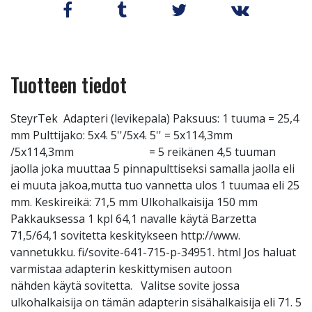
Tuotteen tiedot
SteyrTek Adapteri (levikepala) Paksuus: 1 tuuma = 25,4
mm Pulttijako: 5x4. 5''/5x4. 5'' = 5x114,3mm
/5x114,3mm = 5 reikänen 4,5 tuuman
jaolla joka muuttaa 5 pinnapulttiseksi samalla jaolla eli
ei muuta jakoa,mutta tuo vannetta ulos 1 tuumaa eli 25
mm. Keskireikä: 71,5 mm Ulkohalkaisija 150 mm
Pakkauksessa 1 kpl 64,1 navalle käytä Barzetta
71,5/64,1 sovitetta keskitykseen http://www.
vannetukku. fi/sovite-641-715-p-34951. html Jos haluat
varmistaa adapterin keskittymisen autoon
nähden käytä sovitetta. Valitse sovite jossa
ulkohalkaisija on tämän adapterin sisähalkaisija eli 71. 5