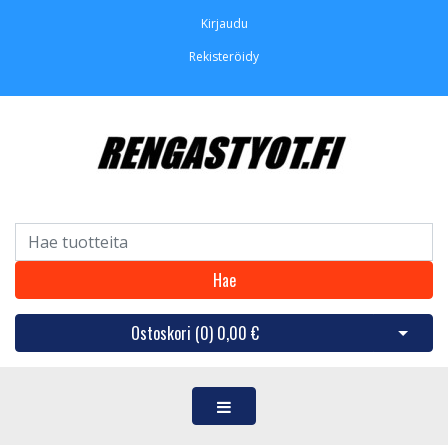
Kirjaudu
Rekisteröidy
Hae
Ostoskori (
0
)
0,00 €
Avaa os