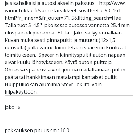
ja sisähalkaisija autosi akselin paksuus. http://www.
vannetukku. fi/vannetarvikkeet-sovitteet-c-90_161.
html?fr_inner=&fr_outer=71. 5&fitting_search=Hae
Tällä tuot 5-4,5'' jakoisessa autossa vannetta 25,4 mm
ulospäin eli pienennät ET:tä. Jako säilyy ennallaan.
Kuvan mukaisesti pinnapultit ja mutterit (12x1,5
nousulla) joilla vanne kiinnitetään spaceriin kuuluvat
toimitukseen. Spacerin kiinnityspultit auton napaan
eivät kuulu lähetykseeen. Käytä auton pultteja.
Ohuessa spacerissa voit joutua madaltamaan pultin
päätä tai hankkimaan matalampi kantaiset pultit.
Huippuluokan alumiinia SteyrTekiltä. Vain
kilpakäyttöön.
jako : x
pakkauksen pituus cm : 16.0