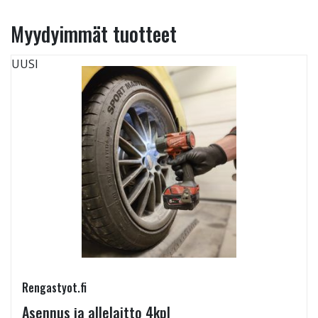
Myydyimmät tuotteet
UUSI
Rengastyot.fi
Asennus ja allelaitto 4kpl