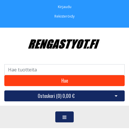
Kirjaudu
Rekisteröidy
Hae
Ostoskori (
0
)
0,00 €
Avaa os