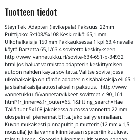
Tuotteen tiedot
SteyrTek Adapteri (levikepala) Paksuus: 22mm
Pulttijako: 5x108/5x108 Keskireikä: 65,1 mm
Ulkohalkaisija 150 mm Pakkauksessa 1 kpl 63,4 navalle
käytä Barzetta 65,1/63,4 sovitetta keskitykseen
http://www. vannetukku. fi/sovite-634-651-p-34932.
html Jos haluat varmistaa adapterin keskittymisen
autoon nähden käytä sovitetta. Valitse sovite jossa
ulkohalkaisija on tämän adapterin sisähalkaisija eli 65. 1
ja sisähalkaisija autosi akselin paksuus. http://www.
vannetukku. fi/vannetarvikkeet-sovitteet-c-90_161.
html?fr_inner=&fr_outer=65. 1&fitting_search=Hae
Tällä tuot 5x108 jakoisessa autossa vannetta 22 mm
ulospäin eli pienennät ET:tä. Jako säilyy ennallaan.
Kuvan mukaisesti pinnapultit ja mutterit (12 mm x 1,5
nousulla) joilla vanne kiinnitetään spaceriin kuuluvat
toimitukseen. Spacerin kiinnityspultit auton napaan