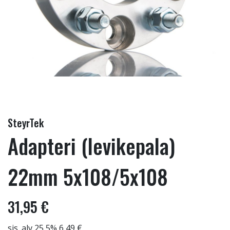
SteyrTek
Adapteri (levikepala)
22mm 5x108/5x108
31,95 €
sis. alv 25,5% 6,49 €