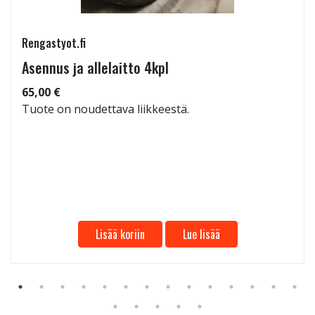
Rengastyot.fi
Asennus ja allelaitto 4kpl
65,00 €
Tuote on noudettava liikkeestä.
Lisää koriin
Lue lisää