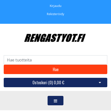
Kirjaudu
Rekisteröidy
Hae
Ostoskori (
0
)
0,00 €
Avaa os