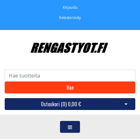
Kirjaudu
Rekisteröidy
Hae
Ostoskori (
0
)
0,00 €
Avaa os