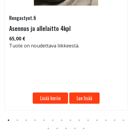
Rengastyot.fi
Asennus ja allelaitto 4kpl
65,00 €
Tuote on noudettava liikkeestä.
Lisää koriin
Lue lisää