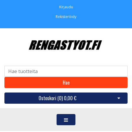
Kirjaudu
Rekisteröidy
Hae
Ostoskori (
0
)
0,00 €
Avaa os