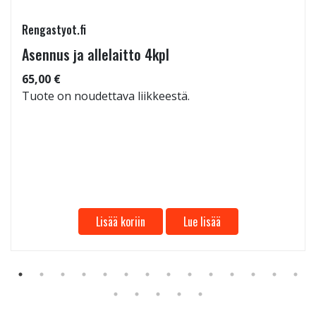
Rengastyot.fi
Asennus ja allelaitto 4kpl
65,00 €
Tuote on noudettava liikkeestä.
Lisää koriin
Lue lisää