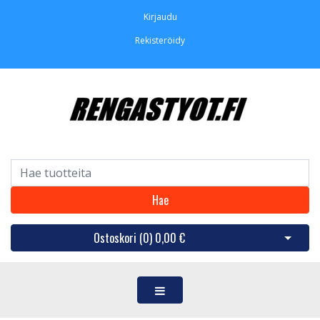
Kirjaudu
Rekisteröidy
Hae
Ostoskori (
0
)
0,00 €
Avaa os