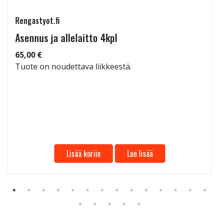
Rengastyot.fi
Asennus ja allelaitto 4kpl
65,00 €
Tuote on noudettava liikkeestä.
Lisää koriin
Lue lisää