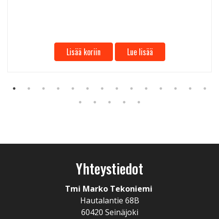
Lisää koriin
Lue lisää
Yhteystiedot
Tmi Marko Tekoniemi
Hautalantie 68B
60420 Seinäjoki