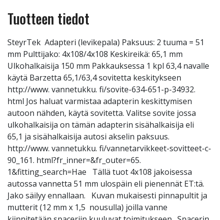
Tuotteen tiedot
SteyrTek Adapteri (levikepala) Paksuus: 2 tuuma = 51
mm Pulttijako: 4x108/4x108 Keskireikä: 65,1 mm
Ulkohalkaisija 150 mm Pakkauksessa 1 kpl 63,4 navalle
käytä Barzetta 65,1/63,4 sovitetta keskitykseen
http://www. vannetukku. fi/sovite-634-651-p-34932.
html Jos haluat varmistaa adapterin keskittymisen
autoon nähden, käytä sovitetta. Valitse sovite jossa
ulkohalkaisija on tämän adapterin sisähalkaisija eli
65,1 ja sisähalkaisija autosi akselin paksuus.
http://www. vannetukku. fi/vannetarvikkeet-sovitteet-c-
90_161. html?fr_inner=&fr_outer=65.
1&fitting_search=Hae Tällä tuot 4x108 jakoisessa
autossa vannetta 51 mm ulospäin eli pienennät ET:tä.
Jako säilyy ennallaan. Kuvan mukaisesti pinnapultit ja
mutterit (12 mm x 1,5 nousulla) joilla vanne
kiinnitetään spaceriin kuuluvat toimitukseen. Spacerin