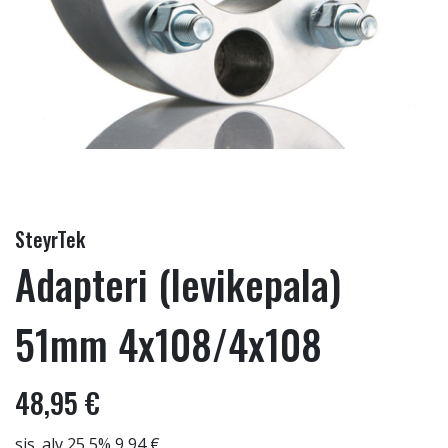
SteyrTek
Adapteri (levikepala)
51mm 4x108/4x108
48,95 €
sis. alv 25,5% 9,94 €