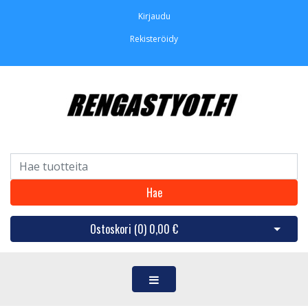
Kirjaudu
Rekisteröidy
Hae
Ostoskori (
0
)
0,00 €
Avaa os