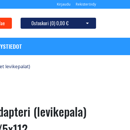
Kirjaudu
Rekisteröidy
Hae
Ostoskori (
0
)
0,00 €
Avaa ostoskori
YSTIEDOT
et levikepalat)
apteri (levikepala)
5x112