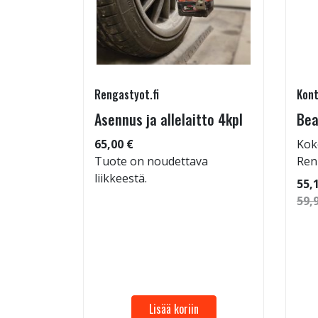
Rengastyot.fi
Kont
tu-
Asennus ja allelaitto 4kpl
Bea
65,00 €
Kok
Tuote on noudettava
Ren
liikkeestä.
 96
55,
59,
Lisää koriin