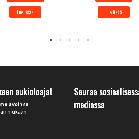
Lue lisää
Lue lisää
keen aukioloajat
Seuraa sosiaalisess
mediassa
me avoinna
man mukaan