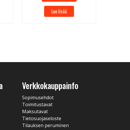
Lue lisää
a
Verkkokauppainfo
Sopimusehdot
Toimitustavat
Maksutavat
Tietosuojaseloste
Tilauksen peruminen