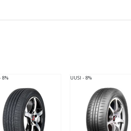
- 8%
UUSI
- 8%