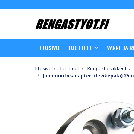
ETUSIVU
TUOTTEET
VANNE JA 
Etusivu
Tuotteet
Rengastarvikkeet
Jaonmuutosadapteri (levikepala) 25