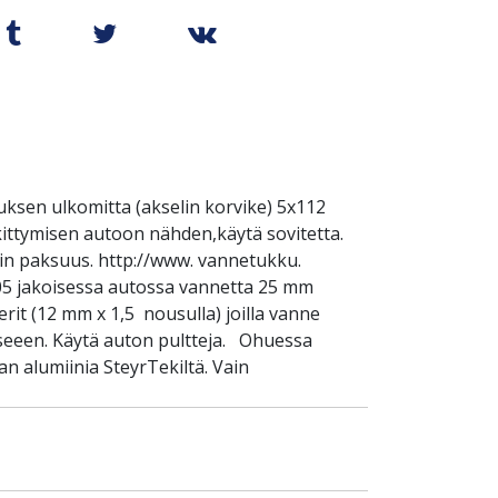
ksen ulkomitta (akselin korvike) 5x112
kittymisen autoon nähden,käytä sovitetta.
selin paksuus. http://www. vannetukku.
105 jakoisessa autossa vannetta 25 mm
rit (12 mm x 1,5 nousulla) joilla vanne
kseeen. Käytä auton pultteja. Ohuessa
n alumiinia SteyrTekiltä. Vain