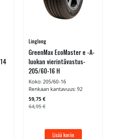
Linglong
Kontio
GreenMax EcoMaster e -A-
IcePaw 
-14
luokan vierintävastus-
Koko: 20
205/60-16 H
Renkaan 
114,95 €
Koko: 205/60-16
124,95 €
Renkaan kantavuus: 92
59,75 €
64,95 €
Lisää koriin