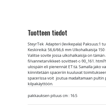
Tuotteen tiedot
SteyrTek Adapteri (levikepala) Paksuus:1 t
Keskireikä: 56,6/66,6 mm Ulkohalkaisija 15
Valitse sovite jossa ulkohalkaisija on tämän 
fi/vannetarvikkeet-sovitteet-c-90_161. html
ulospäin eli pienennät ET:tä. Samalla jako v
kiinnitetään spaceriin kuuluvat toimituksee
spacerissa voit joutua madaltamaan pultin p
kilpakäyttöön.
pakkauksen pituus cm : 16.5