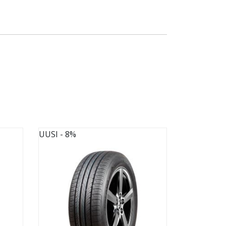
UUSI
- 8%
UUSI
- 8%