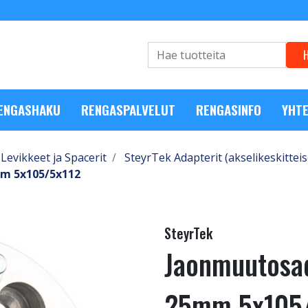
RENGASHAKU
RENGASPALVELUT
RENGASINFO
YHTE
Levikkeet ja Spacerit
SteyrTek Adapterit (akselikeskitteis
mm 5x105/5x112
SteyrTek
Jaonmuutosad
25mm 5x105/