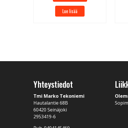
Lue lisää
Yhteystiedot
Liik
Tmi Marko Tekoniemi
Olem
Hautalantie 68B
Sopi
60420 Seinäjoki
2953419-6