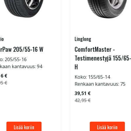
io
Linglong
rPaw 205/55-16 W
ComfortMaster -
Testimenestyjä 155/65
o: 205/55-16
H
kaan kantavuus: 94
16 €
Koko: 155/65-14
95 €
Renkaan kantavuus: 75
39,51 €
42,95 €
Lisää koriin
Lisää koriin