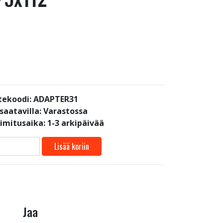
tekoodi: ADAPTER31
saatavilla:
Varastossa
oimitusaika: 1-3 arkipäivää
Lisää koriin
Jaa