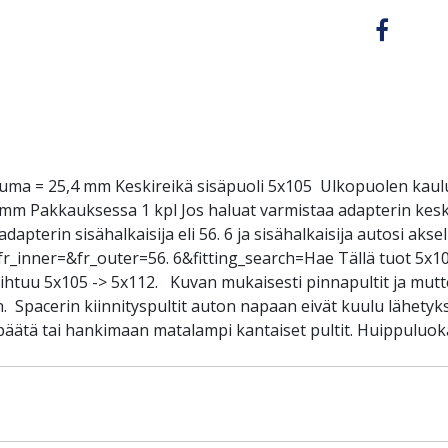
uuma = 25,4 mm Keskireikä sisäpuoli 5x105 Ulkopuolen kaulu
0 mm Pakkauksessa 1 kpl Jos haluat varmistaa adapterin kes
adapterin sisähalkaisija eli 56. 6 ja sisähalkaisija autosi ak
?fr_inner=&fr_outer=56. 6&fitting_search=Hae Tällä tuot 5x
aihtuu 5x105 -> 5x112. Kuvan mukaisesti pinnapultit ja mutte
n. Spacerin kiinnityspultit auton napaan eivät kuulu lähety
äätä tai hankimaan matalampi kantaiset pultit. Huippuluoka