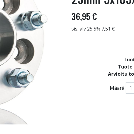
36,95 €
sis. alv 25,5% 7,51 €
Tuo
Tuote 
Arvioitu t
Määrä