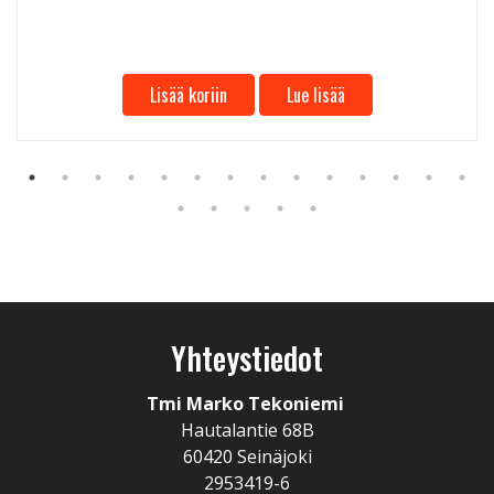
Lisää koriin
Lue lisää
Yhteystiedot
Tmi Marko Tekoniemi
Hautalantie 68B
60420 Seinäjoki
2953419-6