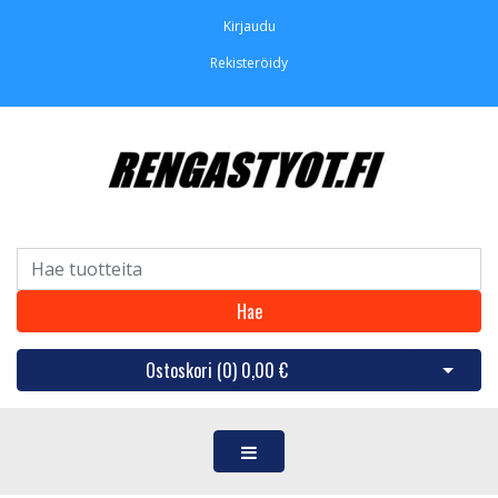
Kirjaudu
Rekisteröidy
Hae
Ostoskori (
0
)
0,00 €
Avaa os