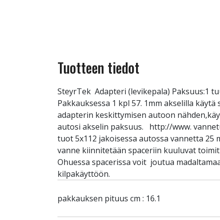
Tuotteen tiedot
SteyrTek Adapteri (levikepala) Paksuus:1 t
Pakkauksessa 1 kpl 57. 1mm akselilla käytä s
adapterin keskittymisen autoon nähden,käytä s
autosi akselin paksuus. http://www. vannetu
tuot 5x112 jakoisessa autossa vannetta 25 mm
vanne kiinnitetään spaceriin kuuluvat toimi
Ohuessa spacerissa voit joutua madaltamaan
kilpakäyttöön.
pakkauksen pituus cm : 16.1