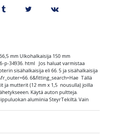
/66,5 mm Ulkohalkaisija 150 mm
666-p-34936. html Jos haluat varmistaa
in sisähalkaisija eli 66. 5 ja sisähalkaisija
&fr_outer=66. 6&fitting_search=Hae Tällä
 ja mutterit (12 mm x 1,5 nousulla) joilla
lähetykseeen. Käytä auton pultteja.
ippuluokan alumiinia SteyrTekiltä. Vain