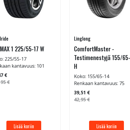
ride
Linglong
MAX 1 225/55-17 W
ComfortMaster -
Testimenestyjä 155/65
o: 225/55-17
H
kaan kantavuus: 101
47 €
Koko: 155/65-14
,95 €
Renkaan kantavuus: 75
39,51 €
42,95 €
Lisää koriin
Lisää koriin