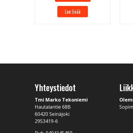
Lue lisää
Yhteystiedot
Liik
Tmi Marko Tekoniemi
Olem
Hautalantie 68B
Sopi
60420 Seinäjoki
2953419-6