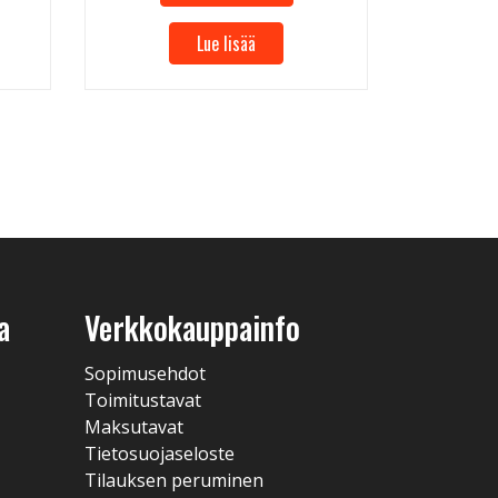
Lue lisää
a
Verkkokauppainfo
Sopimusehdot
Toimitustavat
Maksutavat
Tietosuojaseloste
Tilauksen peruminen