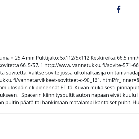
uuma = 25,4 mm Pulttijako: 5x112/5x112 Keskireikä: 66,5 mm
ovitetta 66. 5/57. 1 http://www. vannetukku. fi/sovite-571-
ovitetta. Valitse sovite jossa ulkohalkaisija on tämänadapter
kku. fi/vannetarvikkeet-sovitteet-c-90_161. html?fr_inner=
 ulospäin eli pienennät ET:tä. Kuvan mukaisesti pinnapultit
tukseen. Spacerin kiinnityspultit auton napaan eivät kuulu 
 pultin päätä tai hankimaan matalampi kantaiset pultit. Hu