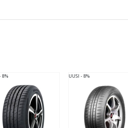
- 8%
UUSI
- 8%