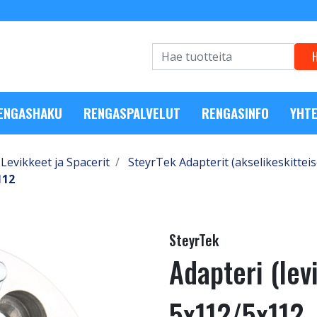
RENGASHAKU
RENGASPALVELUT
RENGASINFO
YHTE
Levikkeet ja Spacerit
SteyrTek Adapterit (akselikeskitteis
112
SteyrTek
Adapteri (le
5x112/5x112