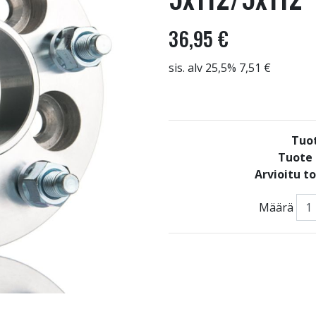
36,95 €
sis. alv 25,5% 7,51 €
Tuo
Tuote 
Arvioitu t
Määrä