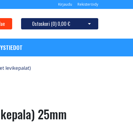
Kirjaudu
Rekisteröidy
Hae
Ostoskori (
0
)
0,00 €
Avaa ostoskori
YSTIEDOT
et levikepalat)
vikepala) 25mm