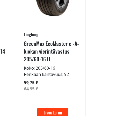
Linglong
Radburg
GreenMax EcoMaster e -A-
Technic 
-14
luokan vierintävastus-
255/35-
205/60-16 H
Koko: 25
Renkaan 
Koko: 205/60-16
Renkaan kantavuus: 92
69,95 €
59,75 €
64,95 €
Lisää koriin