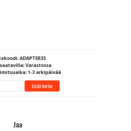
tekoodi: ADAPTER35
saatavilla:
Varastossa
oimitusaika: 1-3 arkipäivää
Lisää koriin
Jaa