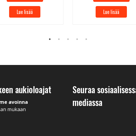
Lue lisää
Lue lisää
keen aukioloajat
Seuraa sosiaalisess
mediassa
me avoinna
man mukaan