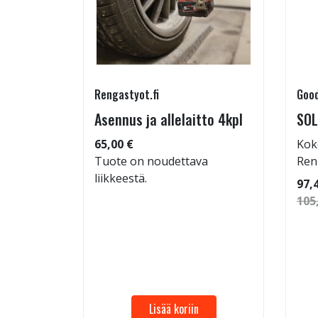
Rengastyot.fi
Good
rip
Asennus ja allelaitto 4kpl
SOL
65,00 €
Kok
Tuote on noudettava
Ren
liikkeestä.
 86
97,
105
Lisää koriin