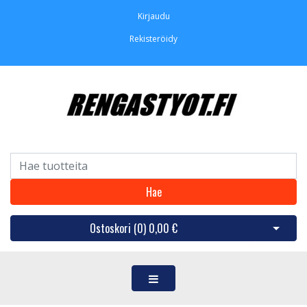
Kirjaudu
Rekisteröidy
Hae
Ostoskori (
0
)
0,00 €
Avaa os