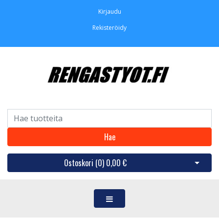
Kirjaudu
Rekisteröidy
Hae
Ostoskori (
0
)
0,00 €
Avaa os