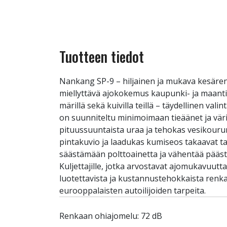
Tuotteen tiedot
Nankang SP-9 – hiljainen ja mukava kesären
miellyttävä ajokokemus kaupunki- ja maant
märillä sekä kuivilla teillä – täydellinen va
on suunniteltu minimoimaan tieäänet ja värin
pituussuuntaista uraa ja tehokas vesikouru
pintakuvio ja laadukas kumiseos takaavat ta
säästämään polttoainetta ja vähentää päästöj
Kuljettajille, jotka arvostavat ajomukavuut
luotettavista ja kustannustehokkaista renka
eurooppalaisten autoilijoiden tarpeita.
Renkaan ohiajomelu: 72 dB