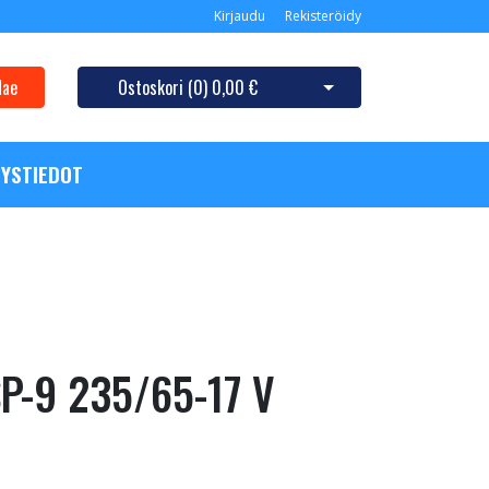
Kirjaudu
Rekisteröidy
Hae
Ostoskori (
0
)
0,00 €
Avaa ostoskori
YSTIEDOT
SP-9 235/65-17 V