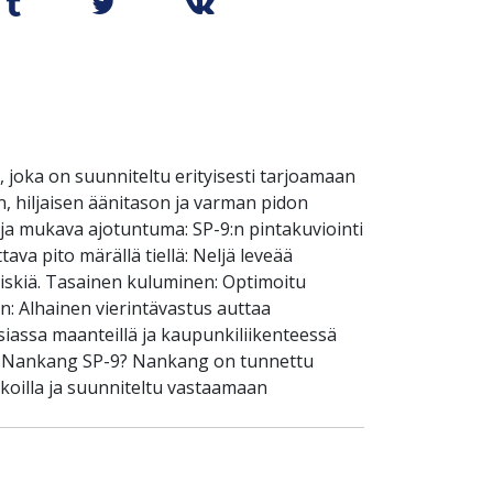
joka on suunniteltu erityisesti tarjoamaan
 hiljaisen äänitason ja varman pidon
n ja mukava ajotuntuma: SP-9:n pintakuviointi
va pito märällä tiellä: Neljä leveää
riskiä. Tasainen kuluminen: Optimoitu
n: Alhainen vierintävastus auttaa
siassa maanteillä ja kaupunkiliikenteessä
lita Nankang SP-9? Nankang on tunnettu
ikoilla ja suunniteltu vastaamaan