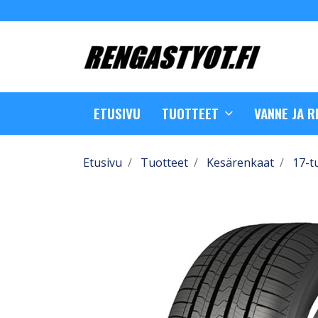
ETUSIVU
TUOTTEET
VANNE JA 
Etusivu
Tuotteet
Kesärenkaat
17-t