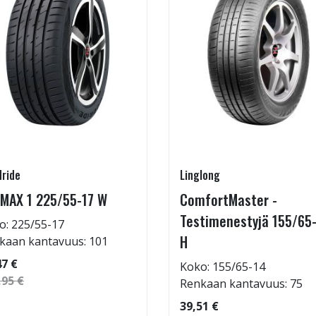
ride
Linglong
MAX 1 225/55-17 W
ComfortMaster -
Testimenestyjä 155/65
o: 225/55-17
H
kaan kantavuus: 101
47 €
Koko: 155/65-14
,95 €
Renkaan kantavuus: 75
39,51 €