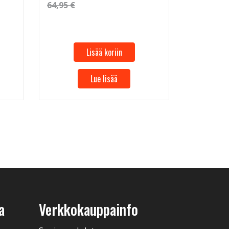
64,95 €
Lisää koriin
Lue lisää
a
Verkkokauppainfo