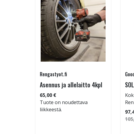
Rengastyot.fi
Good
rip
Asennus ja allelaitto 4kpl
SOL
65,00 €
Kok
Tuote on noudettava
Ren
liikkeestä.
 86
97,
105