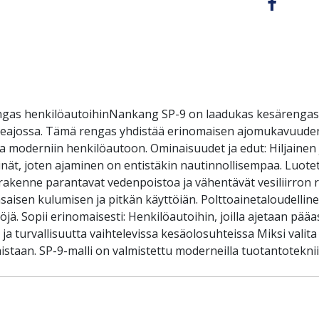
gas henkilöautoihinNankang SP-9 on laadukas kesärengas, 
ieajossa. Tämä rengas yhdistää erinomaisen ajomukavuuden,
linta moderniin henkilöautoon. Ominaisuudet ja edut: Hiljaine
ät, joten ajaminen on entistäkin nautinnollisempaa. Luotetta
rakenne parantavat vedenpoistoa ja vähentävät vesiliirron 
saisen kulumisen ja pitkän käyttöiän. Polttoainetaloudelline
ä. Sopii erinomaisesti: Henkilöautoihin, joilla ajetaan pääa
ta ja turvallisuutta vaihtelevissa kesäolosuhteissa Miksi va
istaan. SP-9-malli on valmistettu moderneilla tuotantotekni