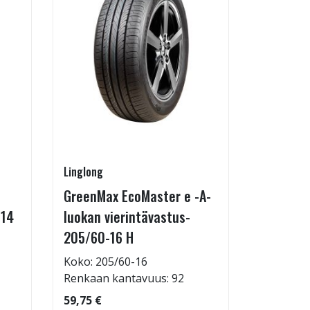
Linglong
Radburg
GreenMax EcoMaster e -A-
Technic 
-14
luokan vierintävastus-
255/35-
205/60-16 H
Koko: 25
Renkaan 
Koko: 205/60-16
Renkaan kantavuus: 92
69,95 €
59,75 €