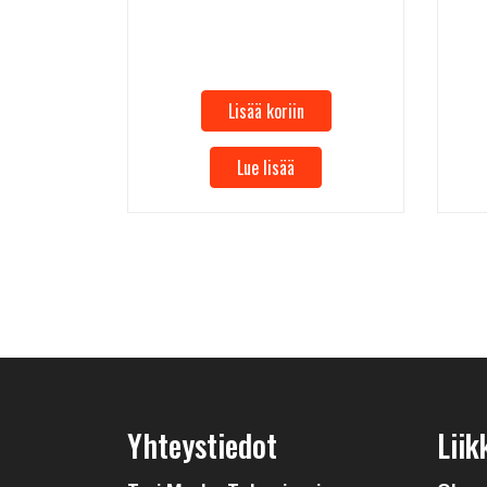
Lisää koriin
Lue lisää
Yhteystiedot
Liik