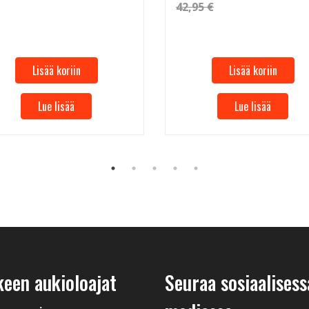
42,95 €
Lisää koriin
Lisää koriin
Lue lisää
Lue lisää
keen aukioloajat
Seuraa sosiaalisess