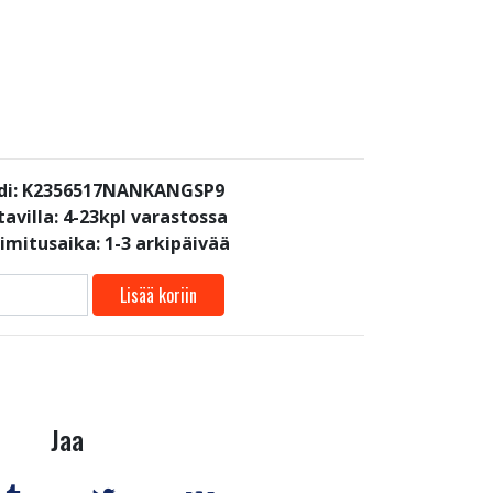
di: K2356517NANKANGSP9
avilla:
4-23kpl varastossa
oimitusaika: 1-3 arkipäivää
Lisää koriin
Jaa