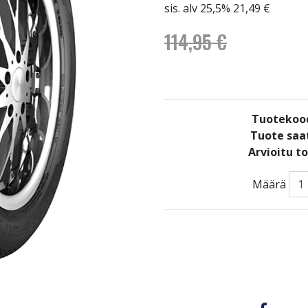
sis. alv 25,5% 21,49 €
114,95 €
Tuotekoo
Tuote saat
Arvioitu t
Määrä