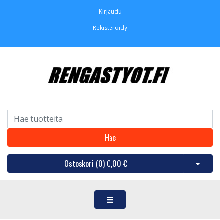
Kirjaudu
Rekisteröidy
Hae
Ostoskori (
0
)
0,00 €
Avaa os