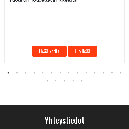
Tuote on noudettava liikkeestä.
Lisää koriin
Lue lisää
Yhteystiedot