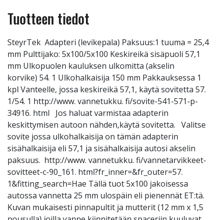
Tuotteen tiedot
SteyrTek Adapteri (levikepala) Paksuus:1 tuuma = 25,4
mm Pulttijako: 5x100/5x100 Keskireikä sisäpuoli 57,1
mm Ulkopuolen kauluksen ulkomitta (akselin
korvike) 54. 1 Ulkohalkaisija 150 mm Pakkauksessa 1
kpl Vanteelle, jossa keskireikä 57,1, käytä sovitetta 57.
1/54. 1 http://www. vannetukku. fi/sovite-541-571-p-
34916. html Jos haluat varmistaa adapterin
keskittymisen autoon nähden,käytä sovitetta. Valitse
sovite jossa ulkohalkaisija on tämän adapterin
sisähalkaisija eli 57,1 ja sisähalkaisija autosi akselin
paksuus. http://www. vannetukku. fi/vannetarvikkeet-
sovitteet-c-90_161. html?fr_inner=&fr_outer=57.
1&fitting_search=Hae Tällä tuot 5x100 jakoisessa
autossa vannetta 25 mm ulospäin eli pienennät ET:tä.
Kuvan mukaisesti pinnapultit ja mutterit (12 mm x 1,5
nousulla) joilla vanne kiinnitetään spaceriin kuuluvat