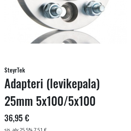
SteyrTek
Adapteri (levikepala)
25mm 5x100/5x100
36,95 €
sis. alv 25,5% 7,51 €