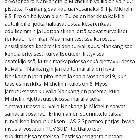
arvosanaero Nankangin ja Michelinin välillä on vain 0,4
pistettä. Nankang saa kouluarvosanaksi 8,1 ja Michelin
8,5. Ero on häilyvän pieni. Tulos on herkkua kaikille
autoilijoille, jotka haluavat ostaa kesärenkaat
edullisemmin ja luottaa siihen, että saavat turvalliset
renkaat. Tekniikan Maailman testissä korostuu
ensisijaisesti kesärenkaiden turvallisuus. Nankang saa
kehuja erityisesti turvallisuuteen liittyvissä
osatekijöissä, kuten märkäpidossa sekä ajettavuudessa
kuivalla. Nankangin jarrupito märällä on hyvä
Nankangin jarrupito märällä saa arvosanaksi 9, kun
taas esimerkiksi Michelinin tulos on 8. Myös
jarrutuksessa kuivalla Nankang on parempi kuin
Michelin. Ajettavuuspidossa märällä sekä
ajettavuudessa kuivalla Nankang ja Michelin saavat
samat arvosanat. Erinomainen suunnittelu takaa
turvallisen lopputuloksen AS-2 Sportnex pärjäsi hyvin
myös arvostetun TÜV SUD -testilaitoksen
suorittamissa testeissä. Testissä rengasta ajetaan