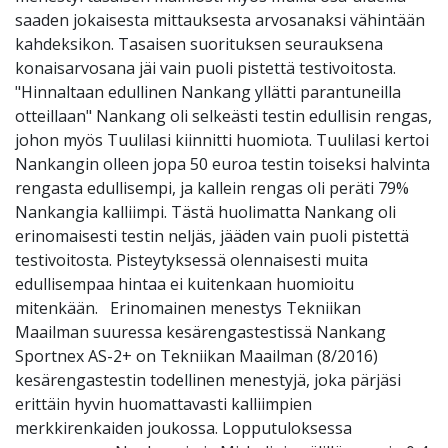
saaden jokaisesta mittauksesta arvosanaksi vähintään
kahdeksikon. Tasaisen suorituksen seurauksena
konaisarvosana jäi vain puoli pistettä testivoitosta.
"Hinnaltaan edullinen Nankang yllätti parantuneilla
otteillaan" Nankang oli selkeästi testin edullisin rengas,
johon myös Tuulilasi kiinnitti huomiota. Tuulilasi kertoi
Nankangin olleen jopa 50 euroa testin toiseksi halvinta
rengasta edullisempi, ja kallein rengas oli peräti 79%
Nankangia kalliimpi. Tästä huolimatta Nankang oli
erinomaisesti testin neljäs, jääden vain puoli pistettä
testivoitosta. Pisteytyksessä olennaisesti muita
edullisempaa hintaa ei kuitenkaan huomioitu
mitenkään. Erinomainen menestys Tekniikan
Maailman suuressa kesärengastestissä Nankang
Sportnex AS-2+ on Tekniikan Maailman (8/2016)
kesärengastestin todellinen menestyjä, joka pärjäsi
erittäin hyvin huomattavasti kalliimpien
merkkirenkaiden joukossa. Lopputuloksessa