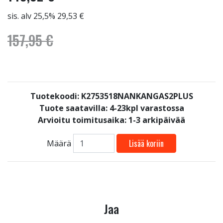
sis. alv 25,5% 29,53 €
157,95 €
Tuotekoodi: K2753518NANKANGAS2PLUS
Tuote saatavilla:
4-23kpl varastossa
Arvioitu toimitusaika: 1-3 arkipäivää
Lisää koriin
Määrä
Jaa