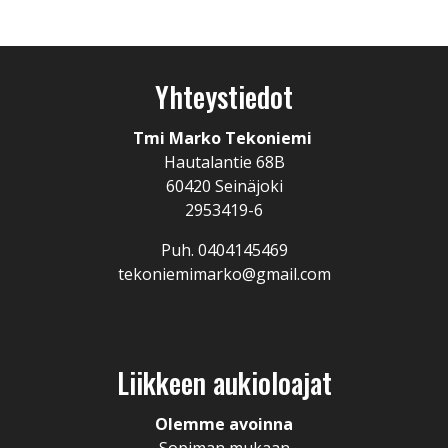
Yhteystiedot
Tmi Marko Tekoniemi
Hautalantie 68B
60420 Seinäjoki
2953419-6
Puh. 0404145469
tekoniemimarko@gmail.com
Liikkeen aukioloajat
Olemme avoinna
Sopiman mukaan