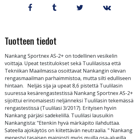
Tuotteen tiedot
Nankang Sportnex AS-2+ on todellinen vesikelin
voittaja. Upeat testitulokset sekä Tuulilasissa että
Tekniikan Maailmassa osoittavat Nankangin olevan
rengasmaailman parhaimmistoa, mutta silti edulliseen
hintaan. Neljäs sija ja upeat 8,6 pistettä Tuulilasin
suuressa kesärengastestissä Nankang Sportnex AS-2+
sijoittui erinomaisesti neljänneksi Tuulilasin tekemässä
rengastestissä (Tuulilasi 3/2017). Erityisen hyvin
Nankang pärjäsi sadekelillä. Tuulilasi lausuikin
Nankangista: "Etenkin hyvä märkäpito ilahduttaa.
Sateella ajokäytös on kiitettävän neutraalia. " Nankang
menestyi tasaisen mainiosti myös muilla osa-alueilla