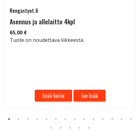
Rengastyot.fi
Asennus ja allelaitto 4kpl
65,00 €
Tuote on noudettava liikkeestä.
Lisää koriin
Lue lisää