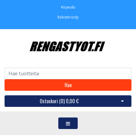
Kirjaudu
Rekisteröidy
Hae
Ostoskori (
0
)
0,00 €
Avaa os